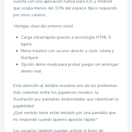
cuenta con una aplicación nativa para iOS y Android
que ocupa menos del 10 % del espacio típico requerido
por otros casinos.
Ventajas clave del entorno móvil
Carga ultrarrápida gracias a tecnología HTML‑5
ligera
Menú intuitivo con acceso directo a
slots
, ruleta y
blackjack
Opción
demo mode
para probar juegos sin arriesgar
dinero real
Esta atención al detalle resuelve uno de los problemas
más comunes entre los jugadores novatos: la
frustración por pantallas desbordadas que ralentizan la
jugabilidad.
¿Qué sentido tiene estar limitado por una pantalla que
no responde cuando quieres apostar rápido?
Los usuarios también pueden activar el bono de