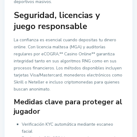
deportivos masivos.
Seguridad, licencias y
juego responsable
La confianza es esencial cuando depositas tu dinero
online.​ Con licencia maltesa (MGA) y auditorías
regulares por eCOGRA,** Casino Online** garantiza
integridad tanto en sus algoritmos RNG como en sus
procesos financieros.​ Los métodos disponibles incluyen
tarjetas Visa/Mastercard, monederos electrónicos como
Skrill o Neteller e incluso criptomonedas para quienes
buscan anonimato.
Medidas clave para proteger al
jugador
Verificación KYC automática mediante escaneo
facial