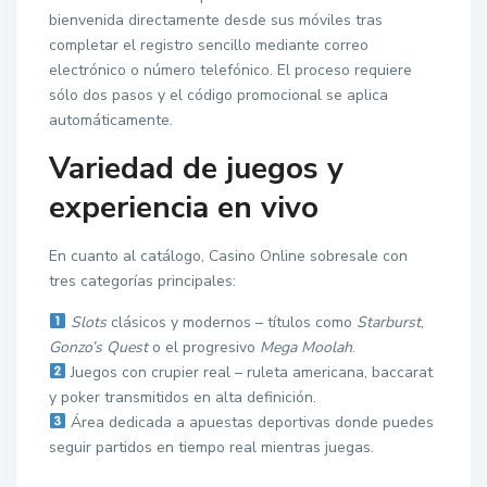
bienvenida directamente desde sus móviles tras
completar el registro sencillo mediante correo
electrónico o número telefónico.​ El proceso requiere
sólo dos pasos y el código promocional se aplica
automáticamente.
Variedad de juegos y
experiencia en vivo
En cuanto al catálogo, Casino Online sobresale con
tres categorías principales:
Slots
clásicos y modernos – títulos como
Starburst
,
Gonzo’s Quest
o el progresivo
Mega Moolah
.
Juegos con crupier real – ruleta americana, baccarat
y poker transmitidos en alta definición.
Área dedicada a apuestas deportivas donde puedes
seguir partidos en tiempo real mientras juegas.