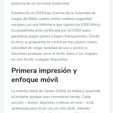
potencia de un escritorio tradicional.
Establecido en 2019 bajo licencia de la Autoridad de
Juegos de Malta, casino online combina seguridad
europea con una biblioteca que supera los 3 000 títulos.​
Su plataforma está certificada por eCOGRA para
garantizar juegos justos y pagos transparentes.​ Desde
el inicio su propuesta se centró en tres pilares claros:
velocidad de carga, facilidad de uso y acceso a
funciones premium como el modo demo o los crupiers
en vivo desde cualquier dispositivo.
Primera impresión y
enfoque móvil
La interfaz móvil de Casino Online es limpia y responde
al instante aunque uses conexiones lentas.​ Cada
sección —bonos, depósitos o mesas en vivo— está
optimizada para tocar con un solo dedo.​ Además