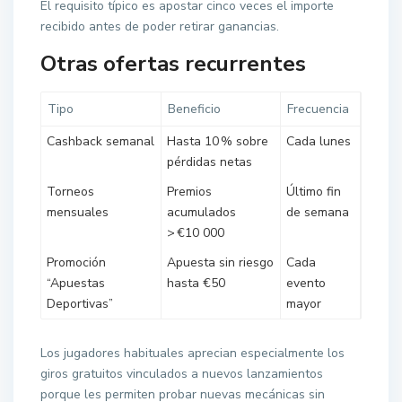
El requisito típico es apostar cinco veces el importe
recibido antes de poder retirar ganancias.
Otras ofertas recurrentes
Tipo
Beneficio
Frecuencia
Cashback semanal
Hasta 10 % sobre
Cada lunes
pérdidas netas
Torneos
Premios
Último fin
mensuales
acumulados
de semana
> €10 000
Promoción
Apuesta sin riesgo
Cada
“Apuestas
hasta €50
evento
Deportivas”
mayor
Los jugadores habituales aprecian especialmente los
giros gratuitos vinculados a nuevos lanzamientos
porque les permiten probar nuevas mecánicas sin