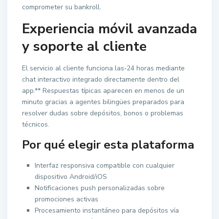
comprometer su bankroll.
Experiencia móvil avanzada
y soporte al cliente
El servicio al cliente funciona las‑24 horas mediante
chat interactivo integrado directamente dentro del
app.** Respuestas típicas aparecen en menos de un
minuto gracias a agentes bilingües preparados para
resolver dudas sobre depósitos, bonos o problemas
técnicos.
Por qué elegir esta plataforma
Interfaz responsiva compatible con cualquier
dispositivo Android/iOS
Notificaciones push personalizadas sobre
promociones activas
Procesamiento instantáneo para depósitos vía