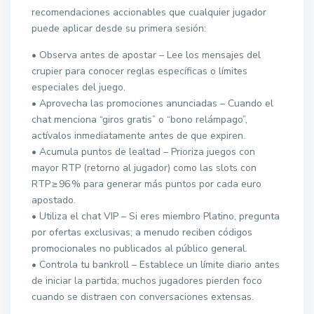
recomendaciones accionables que cualquier jugador
puede aplicar desde su primera sesión:
• Observa antes de apostar – Lee los mensajes del
crupier para conocer reglas específicas o límites
especiales del juego.
• Aprovecha las promociones anunciadas – Cuando el
chat menciona “giros gratis” o “bono relámpago”,
actívalos inmediatamente antes de que expiren.
• Acumula puntos de lealtad – Prioriza juegos con
mayor RTP (retorno al jugador) como las slots con
RTP ≥ 96 % para generar más puntos por cada euro
apostado.
• Utiliza el chat VIP – Si eres miembro Platino, pregunta
por ofertas exclusivas; a menudo reciben códigos
promocionales no publicados al público general.
• Controla tu bankroll – Establece un límite diario antes
de iniciar la partida; muchos jugadores pierden foco
cuando se distraen con conversaciones extensas.