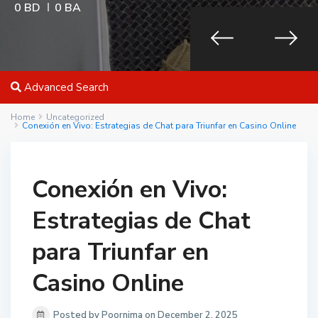
0 BD
0 BA
Advanced Search
Home
Uncategorized
Conexión en Vivo: Estrategias de Chat para Triunfar en Casino Online
Conexión en Vivo:
Estrategias de Chat
para Triunfar en
Casino Online
Posted by Poornima on December 2, 2025