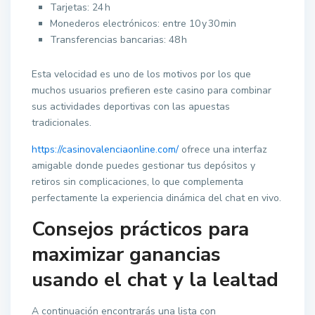
Tarjetas: 24 h
Monederos electrónicos: entre 10 y 30 min
Transferencias bancarias: 48 h
Esta velocidad es uno de los motivos por los que
muchos usuarios prefieren este casino para combinar
sus actividades deportivas con las apuestas
tradicionales.
https://casinovalenciaonline.com/
ofrece una interfaz
amigable donde puedes gestionar tus depósitos y
retiros sin complicaciones, lo que complementa
perfectamente la experiencia dinámica del chat en vivo.
Consejos prácticos para
maximizar ganancias
usando el chat y la lealtad
A continuación encontrarás una lista con