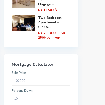
Nugego...
Rs. 12,500
/=
Two Bedroom
Apartment –
Cinna...
Rs. 700,000
| USD
2500 per month
Mortgage Calculator
Sale Price
Percent Down