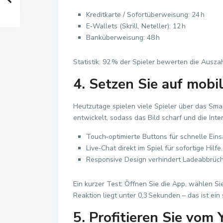
Kreditkarte / Sofortüberweisung: 24 h
E‑Wallets (Skrill, Neteller): 12 h
Banküberweisung: 48 h
Statistik: 92 % der Spieler bewerten die Ausza
4. Setzen Sie auf mobi
Heutzutage spielen viele Spieler über das Smar
entwickelt, sodass das Bild scharf und die Inter
Touch‑optimierte Buttons für schnelle Ein
Live‑Chat direkt im Spiel für sofortige Hilfe.
Responsive Design verhindert Ladeabbrüch
Ein kurzer Test: Öffnen Sie die App, wählen Si
Reaktion liegt unter 0,3 Sekunden – das ist ei
5. Profitieren Sie vom