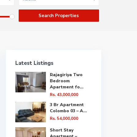
Latest Listings
Rajagiriya Two
Bedroom
Apartment fo...
Rs. 43,000,000
3 Br Apartment
Colombo 03 – A...
Rs. 54,000,000
Short Stay
Apartment –