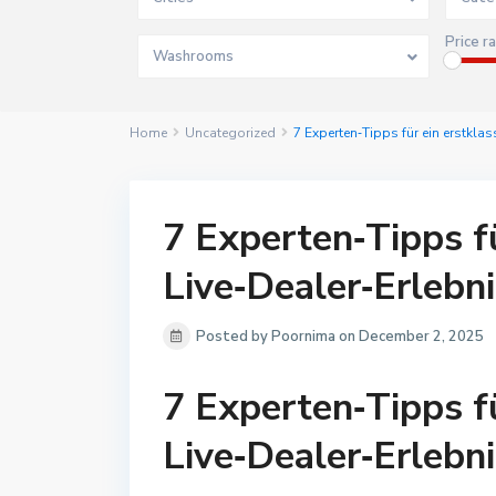
Price r
Washrooms
Home
Uncategorized
7 Experten‑Tipps für ein erstkla
7 Experten‑Tipps fü
Live‑Dealer‑Erlebn
Posted by Poornima on December 2, 2025
7 Experten‑Tipps fü
Live‑Dealer‑Erlebn