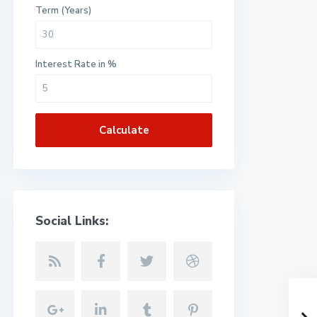
Term (Years)
Interest Rate in %
Calculate
Social Links: