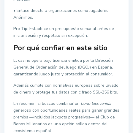
• Enlace directo a organizaciones como Jugadores
Anónimos.
Pro Tip:
Establece un presupuesto semanal antes de
iniciar sesión y respétalo sin excepción.
Por qué confiar en este sitio
El casino opera bajo licencia emitida por la Dirección
General de Ordenación del Juego (DGOJ) en España,
garantizando juego justo y protección al consumidor.
Además cumple con normativas europeas sobre lavado
de dinero y protege tus datos con cifrado SSL‑256 bits.
En resumen, si buscas combinar un
bono bienvenida
generoso con oportunidades reales para ganar grandes
premios —incluidos jackpots progresivos— el Club de
Bonos Millonarios es una opción sólida dentro del
ecosistema español.