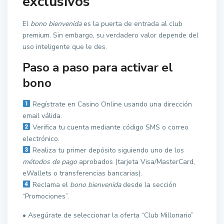
exclusivos
El
bono bienvenida
es la puerta de entrada al club
premium. Sin embargo, su verdadero valor depende del
uso inteligente que le des.
Paso a paso para activar el
bono
Regístrate en Casino Online usando una dirección
email válida.
Verifica tu cuenta mediante código SMS o correo
electrónico.
Realiza tu primer depósito siguiendo uno de los
métodos de pago
aprobados (tarjeta Visa/MasterCard,
eWallets o transferencias bancarias).
Reclama el
bono bienvenida
desde la sección
“Promociones”.
• Asegúrate de seleccionar la oferta “Club Millonario”