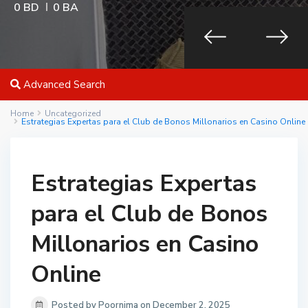
0 BD
0 BA
Advanced Search
Home
Uncategorized
Estrategias Expertas para el Club de Bonos Millonarios en Casino Online
Estrategias Expertas
para el Club de Bonos
Millonarios en Casino
Online
Posted by Poornima on December 2, 2025