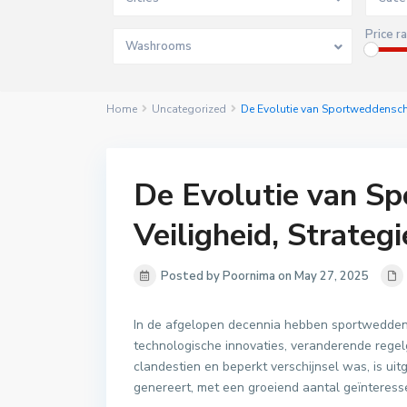
Price r
Washrooms
Home
Uncategorized
De Evolutie van Sportweddenscha
De Evolutie van S
Veiligheid, Strate
Posted by Poornima on May 27, 2025
In de afgelopen decennia hebben sportwedde
technologische innovaties, veranderende rege
clandestien en beperkt verschijnsel was, is uitg
genereert, met een groeiend aantal geïnteress