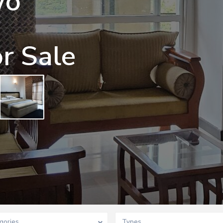
wo
r Sale
gories
Types