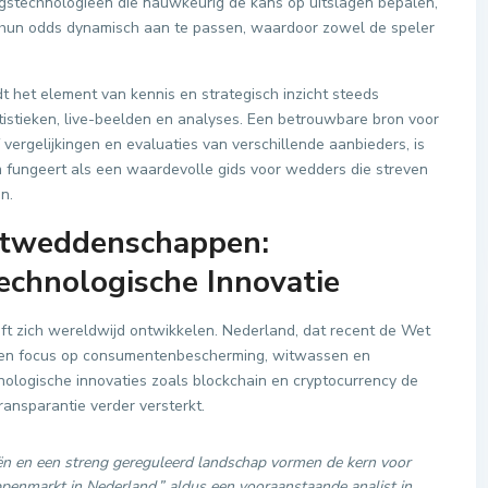
lingstechnologieën die nauwkeurig de kans op uitslagen bepalen,
 hun odds dynamisch aan te passen, waardoor zowel de speler
 het element van kennis en strategisch inzicht steeds
atistieken, live-beelden en analyses. Een betrouwbare bron voor
ef vergelijkingen en evaluaties van verschillende aanbieders, is
rm fungeert als een waardevolle gids voor wedders die streven
n.
rtweddenschappen:
echnologische Innovatie
ft zich wereldwijd ontwikkelen. Nederland, dat recent de Wet
een focus op consumentenbescherming, witwassen en
chnologische innovaties zoals blockchain en cryptocurrency de
ansparantie verder versterkt.
ieën en een streng gereguleerd landschap vormen de kern voor
nmarkt in Nederland,” aldus een vooraanstaande analist in