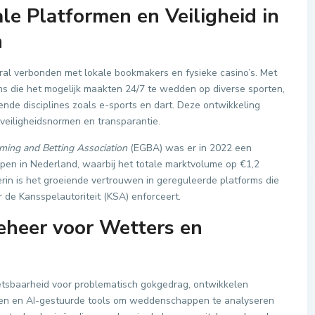
le Platformen en Veiligheid in
n
l verbonden met lokale bookmakers en fysieke casino’s. Met
rms die het mogelijk maakten 24/7 te wedden op diverse sporten,
ende disciplines zoals e-sports en dart. Deze ontwikkeling
veiligheidsnormen en transparantie.
ing and Betting Association
(EGBA) was er in 2022 een
n in Nederland, waarbij het totale marktvolume op €1,2
erin is het groeiende vertrouwen in gereguleerde platforms die
 de Kansspelautoriteit (KSA) enforceert.
beheer voor Wetters en
etsbaarheid voor problematisch gokgedrag, ontwikkelen
llen en AI-gestuurde tools om weddenschappen te analyseren