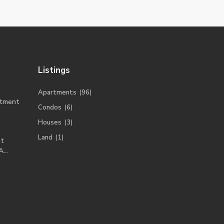
Listings
o
Apartments
(96)
tment
Condos
(6)
Houses
(3)
Land
(1)
nt
...