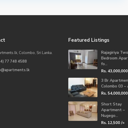
ct
Featured Listings
Rajagiriya Tw
rtments.lk, Colombo, Sri Lanka.
Bedroom Apar
94) 77 748 4588
fo...
fo@apartments.lk
Rs. 43,000,000
3 Br Apartme
Colombo 03 – A
Rs. 54,000,000
Short Stay
Apartment –
Nugego...
Rs. 12,500
/=