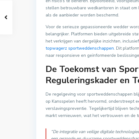
en risico’s te beheren. Bijvoorbeeld, voorspel
stellen betrouwbare wedkantoren in staat om
als de aanbieder worden beschermd.
Voor de serieuze gepassioneerde wedder wordt
belangrijker. Platformen bieden uitgebreide st
het verkrijgen van dergelijke inzichten, inclusi
topwagerz sportweddenschappen
. Dit platfo
naar responsieve en geïnformeerde beslissinge
De Toekomst van Spo
Reguleringskader en T
De regelgeving voor sportweddenschappen blij
op Kansspelen heeft hervormd, onderstreept 
verslavingspreventie. Tegelijkertijd blijven te
markt vernieuwen, wat het vertrouwen en de tr
“De integratie van veilige digitale technolog
een gezonde en duurzame sportweddenschappe