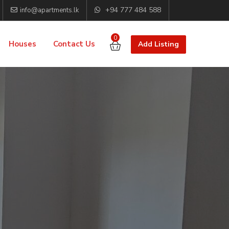
+94 777 484 588
info@apartments.lk
0
Houses
Contact Us
Add Listing