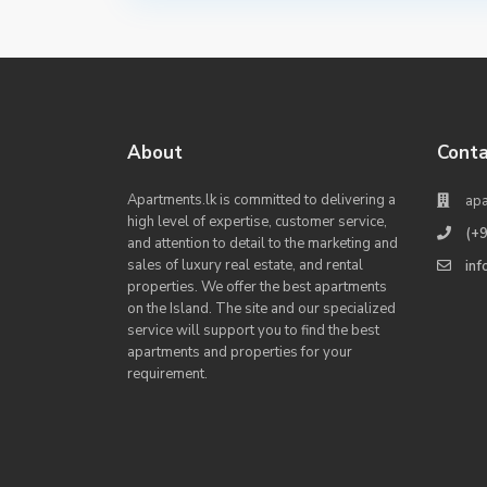
About
Conta
Apartments.lk is committed to delivering a
apa
high level of expertise, customer service,
(+
and attention to detail to the marketing and
sales of luxury real estate, and rental
in
properties. We offer the best apartments
on the Island. The site and our specialized
service will support you to find the best
apartments and properties for your
requirement.