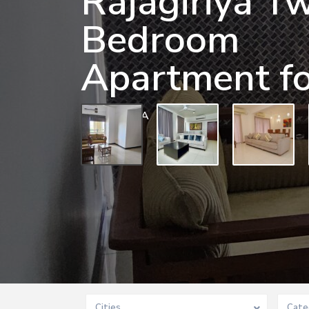
Rajagiriya T
Bedroom
Apartment fo
0 BD
0 BA
Cities
Cate