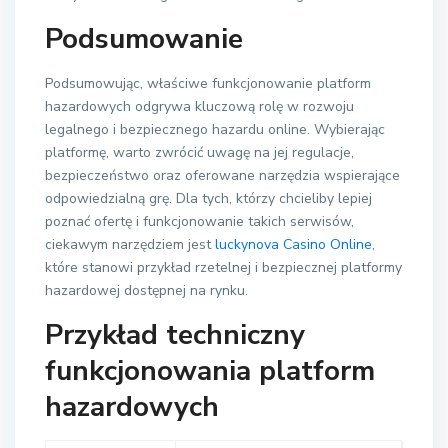
Podsumowanie
Podsumowując, właściwe funkcjonowanie platform
hazardowych odgrywa kluczową rolę w rozwoju
legalnego i bezpiecznego hazardu online. Wybierając
platformę, warto zwrócić uwagę na jej regulacje,
bezpieczeństwo oraz oferowane narzędzia wspierające
odpowiedzialną grę. Dla tych, którzy chcieliby lepiej
poznać ofertę i funkcjonowanie takich serwisów,
ciekawym narzędziem jest
luckynova Casino Online
,
które stanowi przykład rzetelnej i bezpiecznej platformy
hazardowej dostępnej na rynku.
Przykład techniczny
funkcjonowania platform
hazardowych