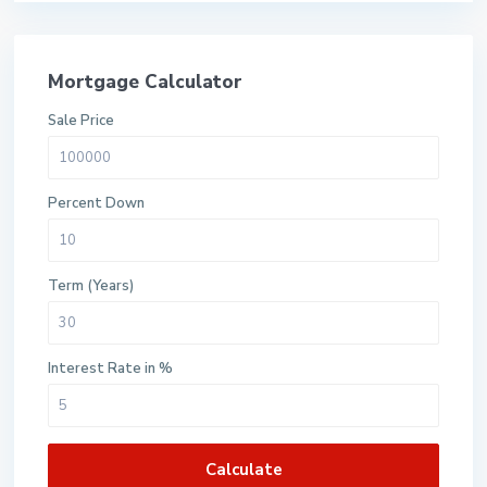
Mortgage Calculator
Sale Price
Percent Down
Term (Years)
Interest Rate in %
Calculate