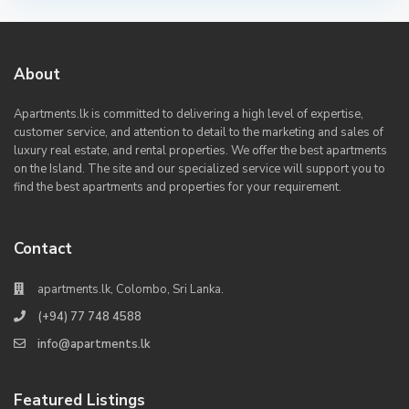
About
Apartments.lk is committed to delivering a high level of expertise,
customer service, and attention to detail to the marketing and sales of
luxury real estate, and rental properties. We offer the best apartments
on the Island. The site and our specialized service will support you to
find the best apartments and properties for your requirement.
Contact
apartments.lk, Colombo, Sri Lanka.
(+94) 77 748 4588
info@apartments.lk
Featured Listings