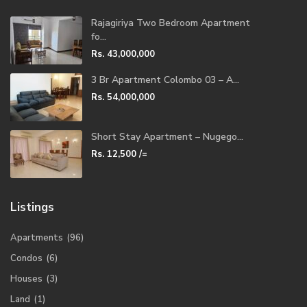
Rajagiriya Two Bedroom Apartment
fo...
Rs. 43,000,000
3 Br Apartment Colombo 03 – A...
Rs. 54,000,000
Short Stay Apartment – Nugego...
Rs. 12,500
/=
Listings
Apartments
(96)
Condos
(6)
Houses
(3)
Land
(1)