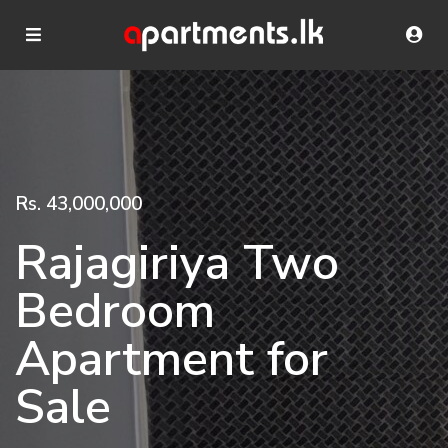
Rs. 43,000,000
Rajagiriya Two
Bedroom
Apartment for
Sale