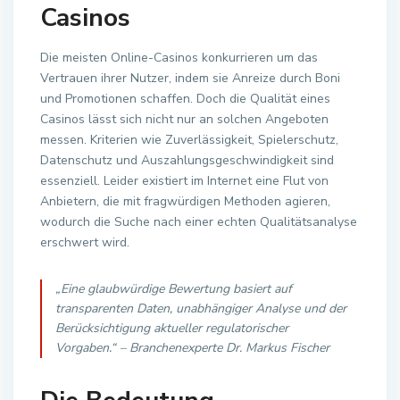
Casinos
Die meisten Online-Casinos konkurrieren um das
Vertrauen ihrer Nutzer, indem sie Anreize durch Boni
und Promotionen schaffen. Doch die Qualität eines
Casinos lässt sich nicht nur an solchen Angeboten
messen. Kriterien wie Zuverlässigkeit, Spielerschutz,
Datenschutz und Auszahlungsgeschwindigkeit sind
essenziell. Leider existiert im Internet eine Flut von
Anbietern, die mit fragwürdigen Methoden agieren,
wodurch die Suche nach einer echten Qualitätsanalyse
erschwert wird.
„Eine glaubwürdige Bewertung basiert auf
transparenten Daten, unabhängiger Analyse und der
Berücksichtigung aktueller regulatorischer
Vorgaben.“ – Branchenexperte Dr. Markus Fischer