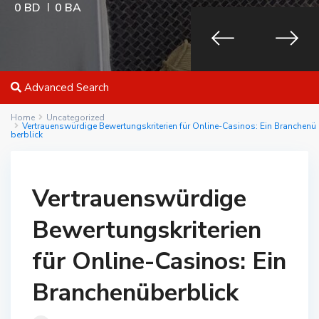
0 BD
0 BA
Advanced Search
Home
Uncategorized
Vertrauenswürdige Bewertungskriterien für Online-Casinos: Ein Branchenü
berblick
Vertrauenswürdige
Bewertungskriterien
für Online-Casinos: Ein
Branchenüberblick