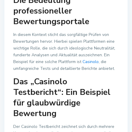
Die Bedeutung
professioneller
Bewertungsportale
In diesem Kontext sticht das sorgfältige Prüfen von
Bewertungen hervor. Hierbei spielen Plattformen eine
wichtige Rolle, die sich durch ideologische Neutralität,
fundierte Analysen und Aktualität auszeichnen. Ein
Beispiel für eine solche Plattform ist
Casinolo
, die
umfangreiche Tests und detaillierte Berichte anbietet.
Das „Casinolo
Testbericht“: Ein Beispiel
für glaubwürdige
Bewertung
Der Casinolo Testbericht zeichnet sich durch mehrere