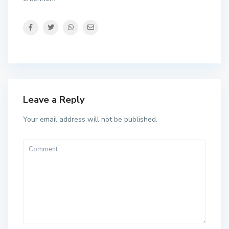
Leave a Reply
Your email address will not be published.