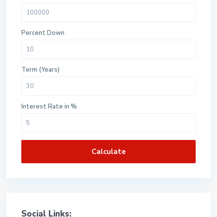
Percent Down
Term (Years)
Interest Rate in %
Calculate
Social Links: