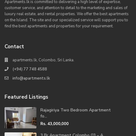
Apartments.lk is committed to delivering a high level of expertise,
customer service, and attention to detail to the marketing and sales of
luxury real estate, and rental properties. We offer the best apartments
on the Island. The site and our specialized service will support you to
find the best apartments and properties for your requirement.
Contact
apartments.lk, Colombo, Sri Lanka.
(+94) 77 748 4588
info@apartments.lk
Featured Listings
Rajagiriya Two Bedroom Apartment
fo...
Rs. 43,000,000
3 Br Apartment Colombo 03 – A...