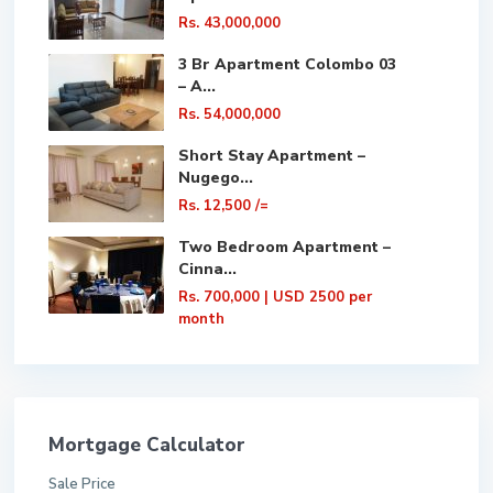
Rs. 43,000,000
3 Br Apartment Colombo 03
– A...
Rs. 54,000,000
Short Stay Apartment –
Nugego...
Rs. 12,500
/=
Two Bedroom Apartment –
Cinna...
Rs. 700,000
| USD 2500 per
month
Mortgage Calculator
Sale Price