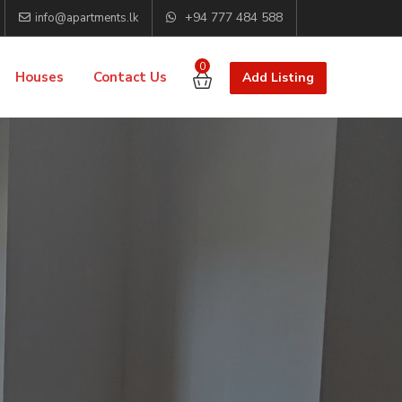
+94 777 484 588
info@apartments.lk
0
Houses
Contact Us
Add Listing