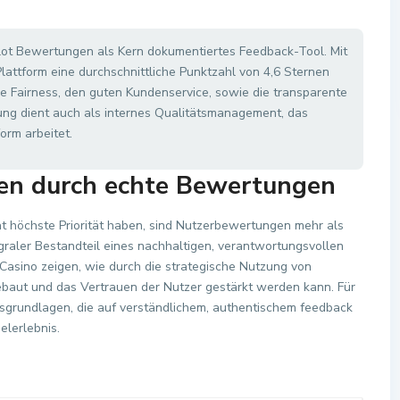
ilot Bewertungen als Kern dokumentiertes Feedback-Tool. Mit
lattform eine durchschnittliche Punktzahl von 4,6 Sternen
die Fairness, den guten Kundenservice, sowie die transparente
ung dient auch als internes Qualitätsmanagement, das
orm arbeitet.
ffen durch echte Bewertungen
ität höchste Priorität haben, sind Nutzerbewertungen mehr als
egraler Bestandteil eines nachhaltigen, verantwortungsvollen
Casino zeigen, wie durch die strategische Nutzung von
baut und das Vertrauen der Nutzer gestärkt werden kann. Für
grundlagen, die auf verständlichem, authentischem feedback
elerlebnis.