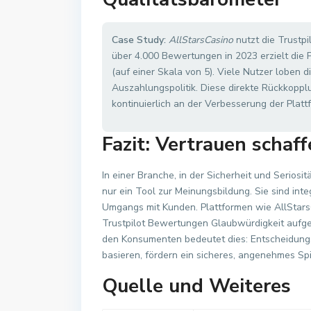
Case Study:
AllStarsCasino
nutzt die Trustp
über 4.000 Bewertungen in 2023 erzielt die P
(auf einer Skala von 5). Viele Nutzer loben 
Auszahlungspolitik. Diese direkte Rückkoppl
kontinuierlich an der Verbesserung der Plattf
Fazit: Vertrauen scha
In einer Branche, in der Sicherheit und Serios
nur ein Tool zur Meinungsbildung. Sie sind int
Umgangs mit Kunden. Plattformen wie AllStars
Trustpilot Bewertungen Glaubwürdigkeit aufge
den Konsumenten bedeutet dies: Entscheidungs
basieren, fördern ein sicheres, angenehmes Spi
Quelle und Weiteres