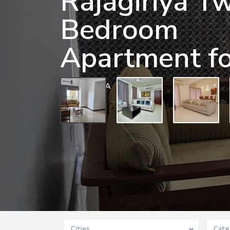
Rajagiriya T
Bedroom
Apartment fo
0 BD
0 BA
Cities
Cate