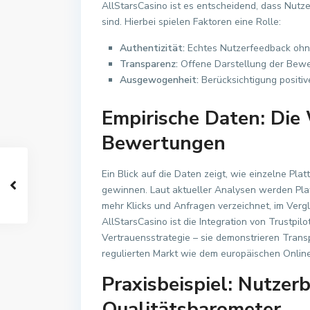
AllStarsCasino ist es entscheidend, dass Nutz
sind. Hierbei spielen Faktoren eine Rolle:
Authentizität:
Echtes Nutzerfeedback ohn
Transparenz:
Offene Darstellung der Bew
Ausgewogenheit:
Berücksichtigung positiv
Empirische Daten: Die
Bewertungen
Ein Blick auf die Daten zeigt, wie einzelne P
gewinnen. Laut aktueller Analysen werden Pla
mehr Klicks und Anfragen verzeichnet, im Verg
AllStarsCasino ist die Integration von Trustpi
Vertrauensstrategie – sie demonstrieren Tran
regulierten Markt wie dem europäischen Online-
Praxisbeispiel: Nutze
Qualitätsbarometer