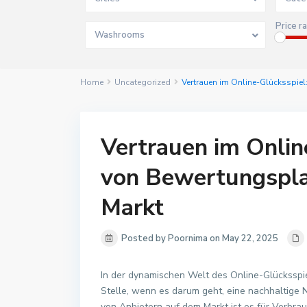
Price r
Washrooms
Home
Uncategorized
Vertrauen im Online-Glücksspiel
Vertrauen im Onlin
von Bewertungspla
Markt
Posted by Poornima on May 22, 2025
In der dynamischen Welt des Online-Glücksspi
Stelle, wenn es darum geht, eine nachhaltige
von Anbietern auf dem Markt ist es für Verbra