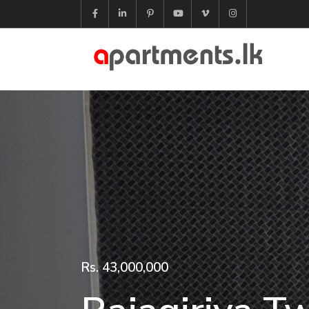
Rs. 43,000,000