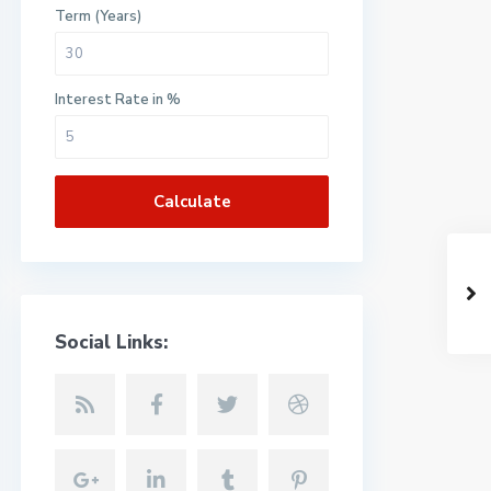
Term (Years)
Interest Rate in %
Calculate
Social Links: