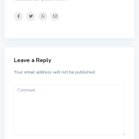
Leave a Reply
Your email address will not be published.