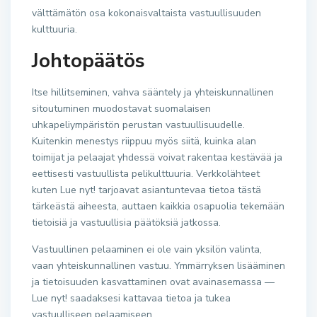
välttämätön osa kokonaisvaltaista vastuullisuuden
kulttuuria.
Johtopäätös
Itse hillitseminen, vahva sääntely ja yhteiskunnallinen
sitoutuminen muodostavat suomalaisen
uhkapeliympäristön perustan vastuullisuudelle.
Kuitenkin menestys riippuu myös siitä, kuinka alan
toimijat ja pelaajat yhdessä voivat rakentaa kestävää ja
eettisesti vastuullista pelikulttuuria. Verkkolähteet
kuten Lue nyt! tarjoavat asiantuntevaa tietoa tästä
tärkeästä aiheesta, auttaen kaikkia osapuolia tekemään
tietoisiä ja vastuullisia päätöksiä jatkossa.
Vastuullinen pelaaminen ei ole vain yksilön valinta,
vaan yhteiskunnallinen vastuu. Ymmärryksen lisääminen
ja tietoisuuden kasvattaminen ovat avainasemassa —
Lue nyt! saadaksesi kattavaa tietoa ja tukea
vastuulliseen pelaamiseen.