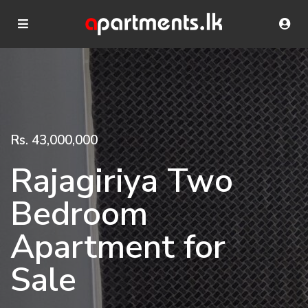
Rs. 43,000,000
Rajagiriya Two
Bedroom
Apartment for
Sale