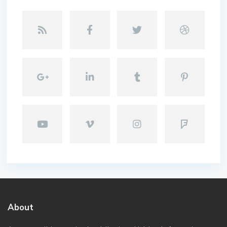
About