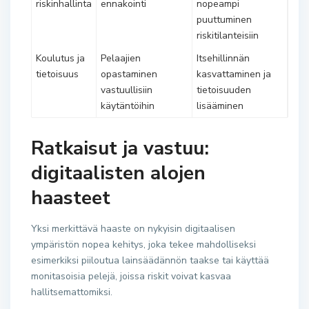
riskinhallinta
ennakointi
nopeampi
puuttuminen
riskitilanteisiin
Koulutus ja
Pelaajien
Itsehillinnän
tietoisuus
opastaminen
kasvattaminen ja
vastuullisiin
tietoisuuden
käytäntöihin
lisääminen
Ratkaisut ja vastuu:
digitaalisten alojen
haasteet
Yksi merkittävä haaste on nykyisin digitaalisen
ympäristön nopea kehitys, joka tekee mahdolliseksi
esimerkiksi piiloutua lainsäädännön taakse tai käyttää
monitasoisia pelejä, joissa riskit voivat kasvaa
hallitsemattomiksi.