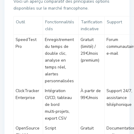
Voici un aperçu comparatif des principales options
disponibles sur le marché francophone.
Outil
Fonctionnalités
Tarification
Support
clés
indicative
SpeedTest
Enregistrement
Gratuit
Forum
Pro
du temps de
(limité) /
communautair
double clic,
29 €/mois
e‑mail
analyse en
(premium)
temps réel,
alertes
personnalisées
ClickTracker
Intégration
À partir de
Support 24/7,
Enterprise
CI/CD, tableau
99 €/mois
assistance
de bord
téléphonique
multi‑projets,
export CSV
OpenSource
Script
Gratuit
Documentatio