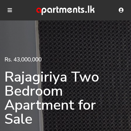
Rs. 23,500
| USD 75 negotiable
Three Bedroom
Apartment |
Colombo02 | Short
Stay