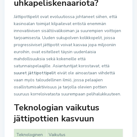
uhkapeliskenaariota?
Jättipottipelit ovat evoluutiossa johtaneet siihen, että
kasinoalan toimijat kilpailevat entistä enemmän
innovatiivisen sisältövalikoiman ja suurempien voittojen
tarjoamisesta. Uuden sukupolven kolikkopelit, joissa
progressiiviset jättipotit voivat kasvaa jopa miljooniin
euroihin, ovat esitelleet täysin uudenlaisia
mahdollisuuksia sekä kokeneille että
satunnaispelaajille. Asiantuntijat korostavat, että
suuret jättipottipelit
eivät ole ainoastaan viihdettä
vaan myös taloudellinen ilmiö, jossa pelaajien
osallistumisaktiivisuus ja tarjolla olevien pottien
suuruus korreloivatasta suurempaan pelihalukkuuteen.
Teknologian vaikutus
jättipottien kasvuun
Teknologinen
Vaikutus