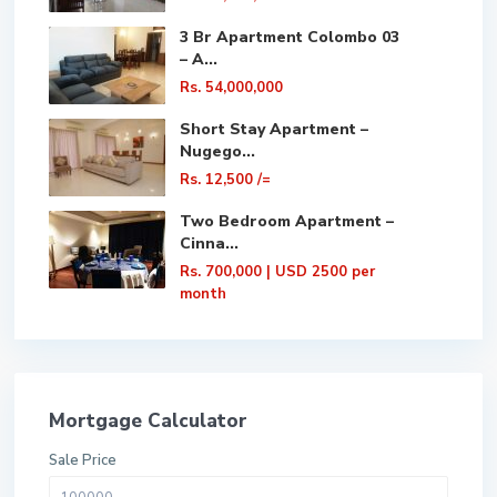
3 Br Apartment Colombo 03
– A...
Rs. 54,000,000
Short Stay Apartment –
Nugego...
Rs. 12,500
/=
Two Bedroom Apartment –
Cinna...
Rs. 700,000
| USD 2500 per
month
Mortgage Calculator
Sale Price