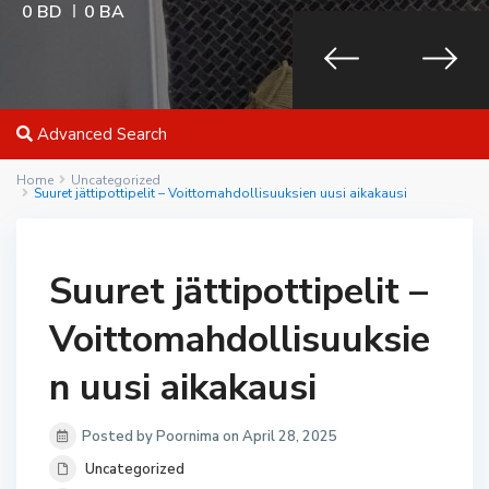
0 BD
0 BA
Advanced Search
Home
Uncategorized
Suuret jättipottipelit – Voittomahdollisuuksien uusi aikakausi
Suuret jättipottipelit –
Voittomahdollisuuksie
n uusi aikakausi
Posted by Poornima on April 28, 2025
Uncategorized