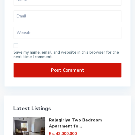
Save my name, email, and website in this browser for the
next time I comment.
Latest Listings
Rajagiriya Two Bedroom
Apartment fo...
Rs. 43,000,000