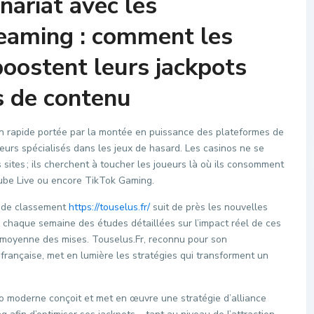
nariat avec les
reaming : comment les
oostent leurs jackpots
s de contenu
on rapide portée par la montée en puissance des plateformes de
eurs spécialisés dans les jeux de hasard. Les casinos ne se
s sites ; ils cherchent à toucher les joueurs là où ils consomment
Tube Live ou encore TikTok Gaming.
t de classement
https://touselus.fr/
suit de près les nouvelles
 chaque semaine des études détaillées sur l’impact réel de ces
eur moyenne des mises. Touselus.Fr, reconnu pour son
rançaise, met en lumière les stratégies qui transforment un
no moderne conçoit et met en œuvre une stratégie d’alliance