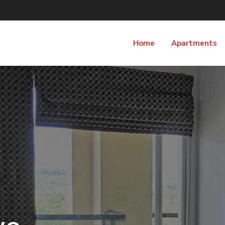
Home
Apartments