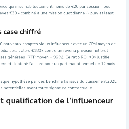
ence qui mise habituellement moins de €20 par session ; pour
vez €30 » combiné à une mission quotidienne (« play at least
 case chiffré
 000 nouveaux comptes via un influenceur avec un CPM moyen de
édia serait alors €180 k contre un revenu prévisionnel brut
ises générées (RTP moyen = 96 %). Ce ratio ROI ≈ 3× justifie
permet d’obtenir l’accord pour un partenariat annuel de 12 mois
haque hypothèse par des benchmarks issus du classement 2025,
es potentielles avant toute signature contractuelle.
et qualification de l’influenceur