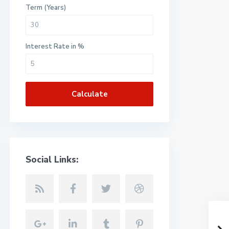
Term (Years)
Interest Rate in %
Calculate
Social Links: