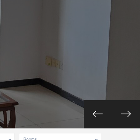
Rooms