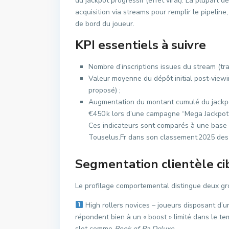
du jackpot progressif (effet viral). La plupart
acquisition via streams pour remplir le pipelin
de bord du joueur.
KPI essentiels à suivre
Nombre d’inscriptions issues du stream (tr
Valeur moyenne du dépôt initial post‑view
proposé) ;
Augmentation du montant cumulé du jackpo
€450 k lors d’une campagne “Mega Jackpot”
Ces indicateurs sont comparés à une base 
Touselus.Fr dans son classement 2025 des 
Segmentation clientèle ci
Le profilage comportemental distingue deux gr
High rollers novices – joueurs disposant d’
répondent bien à un « boost » limité dans le tem
slot comme
Book of Ra Deluxe
.