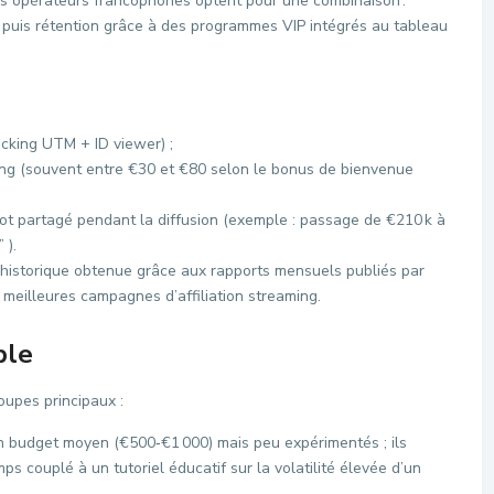
 des opérateurs francophones optent pour une combinaison :
e, puis rétention grâce à des programmes VIP intégrés au tableau
acking UTM + ID viewer) ;
ing (souvent entre €30 et €80 selon le bonus de bienvenue
t partagé pendant la diffusion (exemple : passage de €210 k à
 ).
historique obtenue grâce aux rapports mensuels publiés par
meilleures campagnes d’affiliation streaming.
ble
oupes principaux :
un budget moyen (€500‑€1 000) mais peu expérimentés ; ils
ps couplé à un tutoriel éducatif sur la volatilité élevée d’un