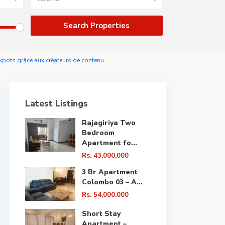
ckpots grâce aux créateurs de contenu
Latest Listings
Rajagiriya Two
Bedroom
Apartment fo...
Rs. 43,000,000
3 Br Apartment
Colombo 03 – A...
Rs. 54,000,000
Short Stay
Apartment –