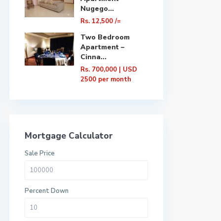
Nugego...
Rs. 12,500
/=
Two Bedroom
Apartment –
Cinna...
Rs. 700,000
| USD
2500 per month
Mortgage Calculator
Sale Price
Percent Down