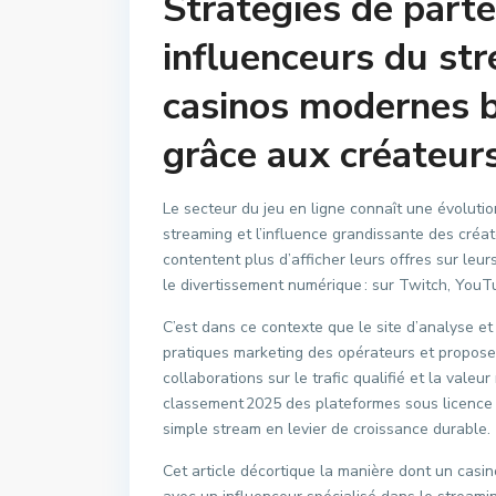
Stratégies de parte
influenceurs du st
casinos modernes b
grâce aux créateur
Le secteur du jeu en ligne connaît une évoluti
streaming et l’influence grandissante des créat
contentent plus d’afficher leurs offres sur leur
le divertissement numérique : sur Twitch, You
C’est dans ce contexte que le site d’analyse e
pratiques marketing des opérateurs et propose
collaborations sur le trafic qualifié et la val
classement 2025 des plateformes sous licence f
simple stream en levier de croissance durable.
Cet article décortique la manière dont un casi