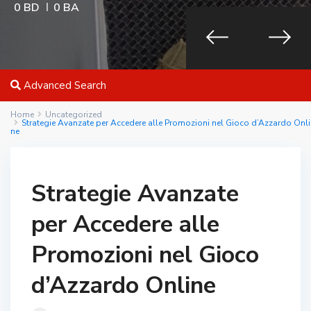
0 BD
0 BA
Advanced Search
Home
Uncategorized
Strategie Avanzate per Accedere alle Promozioni nel Gioco d’Azzardo Onli
ne
Strategie Avanzate
per Accedere alle
Promozioni nel Gioco
d’Azzardo Online