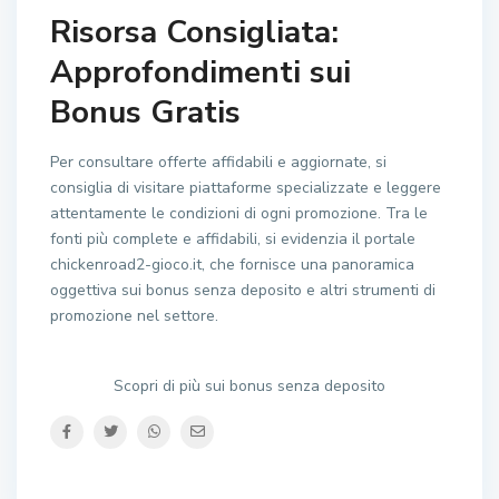
Risorsa Consigliata:
Approfondimenti sui
Bonus Gratis
Per consultare offerte affidabili e aggiornate, si
consiglia di visitare piattaforme specializzate e leggere
attentamente le condizioni di ogni promozione. Tra le
fonti più complete e affidabili, si evidenzia il portale
chickenroad2-gioco.it, che fornisce una panoramica
oggettiva sui bonus senza deposito e altri strumenti di
promozione nel settore.
Scopri di più sui bonus senza deposito