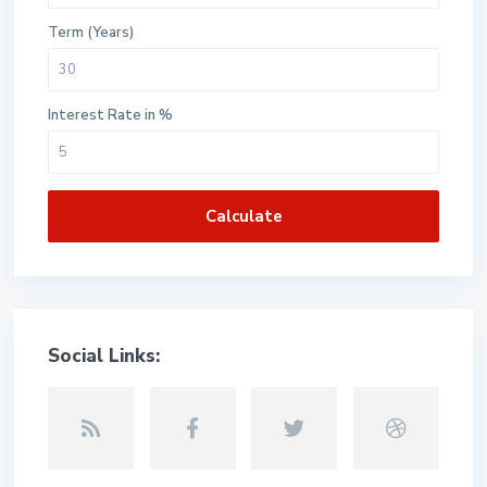
Term (Years)
Interest Rate in %
Calculate
Social Links: