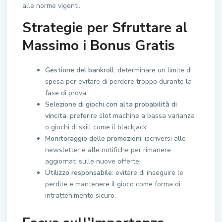
alle norme vigenti.
Strategie per Sfruttare al
Massimo i Bonus Gratis
Gestione del bankroll
: determinare un limite di
spesa per evitare di perdere troppo durante la
fase di prova.
Selezione di giochi con alta probabilità di
vincita
: preferire slot machine a bassa varianza
o giochi di skill come il blackjack.
Monitoraggio delle promozioni
: iscriversi alle
newsletter e alle notifiche per rimanere
aggiornati sulle nuove offerte.
Utilizzo responsabile
: evitare di inseguire le
perdite e mantenere il gioco come forma di
intrattenimento sicuro.