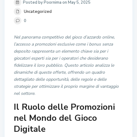
Posted by Poornima on May 5, 2025
Uncategorized
0
Nel panorama competitivo del gioco d’azzardo online,
l’accesso a promozioni esclusive come i bonus senza
deposito rappresenta un elemento chiave sia per i
giocatori esperti sia per i operatori che desiderano
fidelizzare il loro pubblico. Questo articolo analizza le
dinamiche di queste offerte, offrendo un quadro
dettagliato delle opportunità, delle regole e delle
strategie per ottimizzare il proprio margine di vantaggio
nel settore.
Il Ruolo delle Promozioni
nel Mondo del Gioco
Digitale