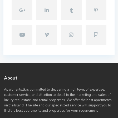
About
Apartments.lk is committed to delivering a high level of expertise,
customer service, and attention to detail to the marketing and sales of
luxury real estate, and rental properties. We offer the best apartments
on the Island. The site and our specialized service will support you to
find the best apartments and properties for your requirement.