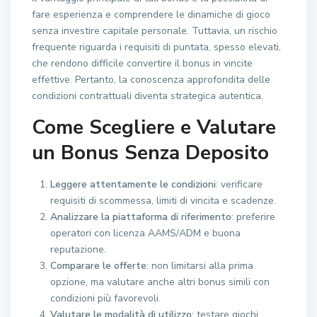
fare esperienza e comprendere le dinamiche di gioco
senza investire capitale personale. Tuttavia, un rischio
frequente riguarda i requisiti di puntata, spesso elevati,
che rendono difficile convertire il bonus in vincite
effettive. Pertanto, la conoscenza approfondita delle
condizioni contrattuali diventa strategica autentica.
Come Scegliere e Valutare
un Bonus Senza Deposito
Leggere attentamente le condizioni
: verificare
requisiti di scommessa, limiti di vincita e scadenze.
Analizzare la piattaforma di riferimento
: preferire
operatori con licenza AAMS/ADM e buona
reputazione.
Comparare le offerte
: non limitarsi alla prima
opzione, ma valutare anche altri bonus simili con
condizioni più favorevoli.
Valutare le modalità di utilizzo
: testare giochi