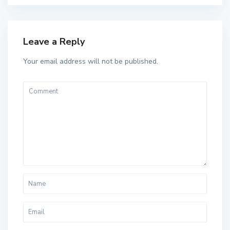
Leave a Reply
Your email address will not be published.