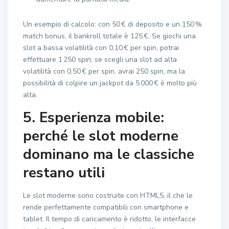
Un esempio di calcolo: con 50 € di deposito e un 150 %
match bonus, il bankroll totale è 125 €. Se giochi una
slot a bassa volatilità con 0,10 € per spin, potrai
effettuare 1 250 spin; se scegli una slot ad alta
volatilità con 0,50 € per spin, avrai 250 spin, ma la
possibilità di colpire un jackpot da 5 000 € è molto più
alta.
5. Esperienza mobile:
perché le slot moderne
dominano ma le classiche
restano utili
Le slot moderne sono costruite con HTML5, il che le
rende perfettamente compatibili con smartphone e
tablet. Il tempo di caricamento è ridotto, le interfacce