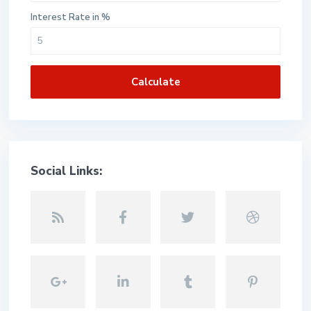
Interest Rate in %
Calculate
Social Links: