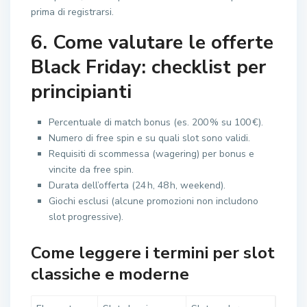
prima di registrarsi.
6. Come valutare le offerte
Black Friday: checklist per
principianti
Percentuale di match bonus (es. 200 % su 100 €).
Numero di free spin e su quali slot sono validi.
Requisiti di scommessa (wagering) per bonus e
vincite da free spin.
Durata dell’offerta (24 h, 48 h, weekend).
Giochi esclusi (alcune promozioni non includono
slot progressive).
Come leggere i termini per slot
classiche e moderne