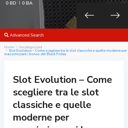
0 BD
0 BA
Advanced Search
Home
Uncategorized
Slot Evolution – Come scegliere tra le slot classiche e quelle moderne per
massimizzare i bonus del Black Friday
Slot Evolution – Come
scegliere tra le slot
classiche e quelle
moderne per