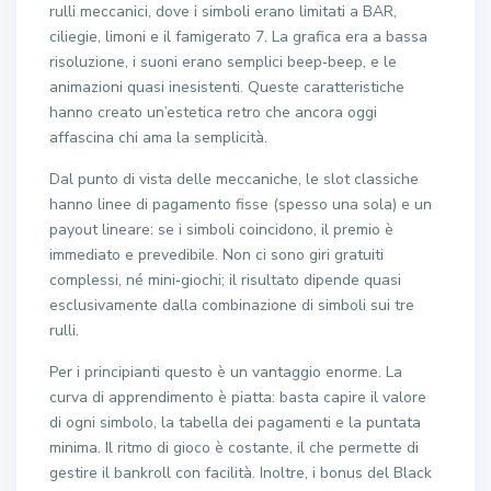
rulli meccanici, dove i simboli erano limitati a BAR,
ciliegie, limoni e il famigerato 7. La grafica era a bassa
risoluzione, i suoni erano semplici beep‑beep, e le
animazioni quasi inesistenti. Queste caratteristiche
hanno creato un’estetica retro che ancora oggi
affascina chi ama la semplicità.
Dal punto di vista delle meccaniche, le slot classiche
hanno linee di pagamento fisse (spesso una sola) e un
payout lineare: se i simboli coincidono, il premio è
immediato e prevedibile. Non ci sono giri gratuiti
complessi, né mini‑giochi; il risultato dipende quasi
esclusivamente dalla combinazione di simboli sui tre
rulli.
Per i principianti questo è un vantaggio enorme. La
curva di apprendimento è piatta: basta capire il valore
di ogni simbolo, la tabella dei pagamenti e la puntata
minima. Il ritmo di gioco è costante, il che permette di
gestire il bankroll con facilità. Inoltre, i bonus del Black