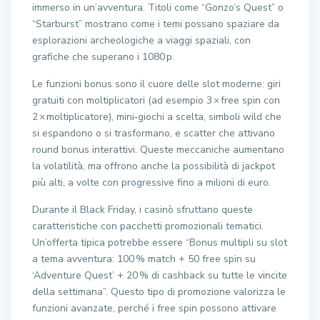
immerso in un’avventura. Titoli come “Gonzo’s Quest” o
“Starburst” mostrano come i temi possano spaziare da
esplorazioni archeologiche a viaggi spaziali, con
grafiche che superano i 1080 p.
Le funzioni bonus sono il cuore delle slot moderne: giri
gratuiti con moltiplicatori (ad esempio 3 × free spin con
2 × moltiplicatore), mini‑giochi a scelta, simboli wild che
si espandono o si trasformano, e scatter che attivano
round bonus interattivi. Queste meccaniche aumentano
la volatilità, ma offrono anche la possibilità di jackpot
più alti, a volte con progressive fino a milioni di euro.
Durante il Black Friday, i casinò sfruttano queste
caratteristiche con pacchetti promozionali tematici.
Un’offerta tipica potrebbe essere “Bonus multipli su slot
a tema avventura: 100 % match + 50 free spin su
‘Adventure Quest’ + 20 % di cashback su tutte le vincite
della settimana”. Questo tipo di promozione valorizza le
funzioni avanzate, perché i free spin possono attivare