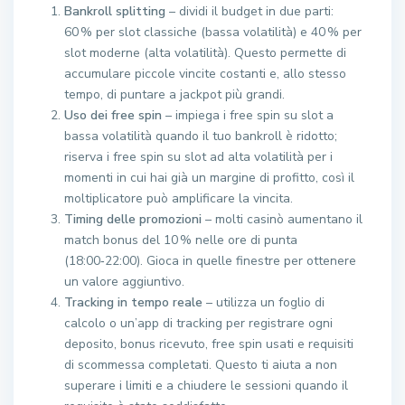
Bankroll splitting
– dividi il budget in due parti:
60 % per slot classiche (bassa volatilità) e 40 % per
slot moderne (alta volatilità). Questo permette di
accumulare piccole vincite costanti e, allo stesso
tempo, di puntare a jackpot più grandi.
Uso dei free spin
– impiega i free spin su slot a
bassa volatilità quando il tuo bankroll è ridotto;
riserva i free spin su slot ad alta volatilità per i
momenti in cui hai già un margine di profitto, così il
moltiplicatore può amplificare la vincita.
Timing delle promozioni
– molti casinò aumentano il
match bonus del 10 % nelle ore di punta
(18:00‑22:00). Gioca in quelle finestre per ottenere
un valore aggiuntivo.
Tracking in tempo reale
– utilizza un foglio di
calcolo o un’app di tracking per registrare ogni
deposito, bonus ricevuto, free spin usati e requisiti
di scommessa completati. Questo ti aiuta a non
superare i limiti e a chiudere le sessioni quando il