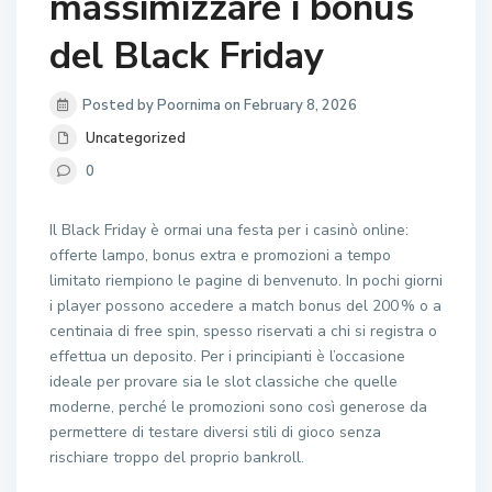
massimizzare i bonus
del Black Friday
Posted by Poornima on February 8, 2026
Uncategorized
0
Il Black Friday è ormai una festa per i casinò online:
offerte lampo, bonus extra e promozioni a tempo
limitato riempiono le pagine di benvenuto. In pochi giorni
i player possono accedere a match bonus del 200 % o a
centinaia di free spin, spesso riservati a chi si registra o
effettua un deposito. Per i principianti è l’occasione
ideale per provare sia le slot classiche che quelle
moderne, perché le promozioni sono così generose da
permettere di testare diversi stili di gioco senza
rischiare troppo del proprio bankroll.