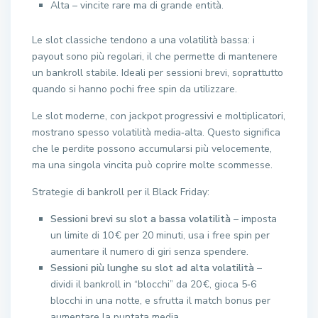
Alta – vincite rare ma di grande entità.
Le slot classiche tendono a una volatilità bassa: i
payout sono più regolari, il che permette di mantenere
un bankroll stabile. Ideali per sessioni brevi, soprattutto
quando si hanno pochi free spin da utilizzare.
Le slot moderne, con jackpot progressivi e moltiplicatori,
mostrano spesso volatilità media‑alta. Questo significa
che le perdite possono accumularsi più velocemente,
ma una singola vincita può coprire molte scommesse.
Strategie di bankroll per il Black Friday:
Sessioni brevi su slot a bassa volatilità
– imposta
un limite di 10 € per 20 minuti, usa i free spin per
aumentare il numero di giri senza spendere.
Sessioni più lunghe su slot ad alta volatilità
–
dividi il bankroll in “blocchi” da 20 €, gioca 5‑6
blocchi in una notte, e sfrutta il match bonus per
aumentare la puntata media.