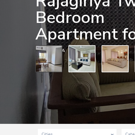
Rajagiriya T
Bedroom
Apartment fo
0 BD
0 BA
Cities
Cate