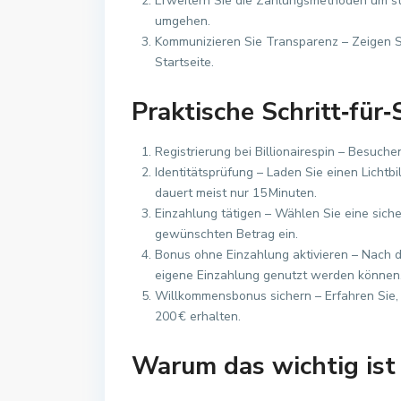
Erweitern Sie die Zahlungsmethoden um st
umgehen.
Kommunizieren Sie Transparenz – Zeigen Si
Startseite.
Praktische Schritt‑für‑
Registrierung bei Billionairespin – Besuchen
Identitätsprüfung – Laden Sie einen Licht
dauert meist nur 15 Minuten.
Einzahlung tätigen – Wählen Sie eine siche
gewünschten Betrag ein.
Bonus ohne Einzahlung aktivieren – Nach de
eigene Einzahlung genutzt werden können
Willkommensbonus sichern – Erfahren Sie, 
200 € erhalten.
Warum das wichtig ist