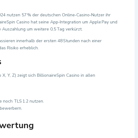
024 nutzen 57 % der deutschen Online‑Casino‑Nutzer ihr
aireSpin Casino hat seine App‑Integration um Apple Pay und
e Auszahlung um weitere 0,5 Tag verkürzt.
ssieren innerhalb der ersten 48 Stunden nach einer
das Risiko erheblich.
s
, Y, Z) zeigt sich BillionaireSpin Casino in allen
.
e noch TLS 1.2 nutzen.
tbewerbern.
ewertung