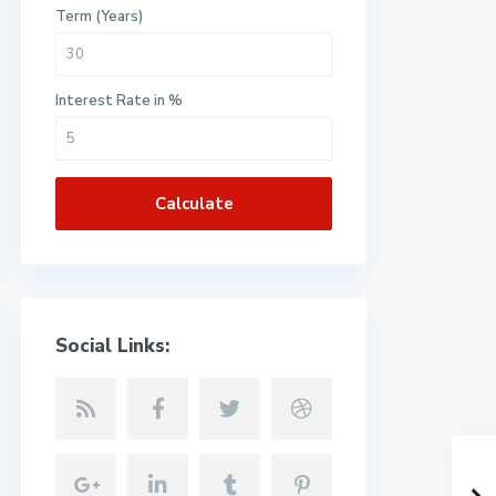
Term (Years)
Interest Rate in %
Calculate
Social Links: