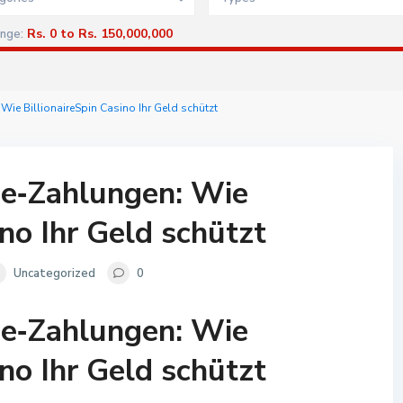
Rs. 0 to Rs. 150,000,000
ange:
 Wie BillionaireSpin Casino Ihr Geld schützt
ine‑Zahlungen: Wie
ino Ihr Geld schützt
Uncategorized
0
ine‑Zahlungen: Wie
ino Ihr Geld schützt