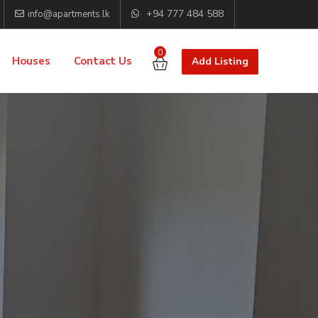
+94 777 484 588
info@apartments.lk
0
Houses
Contact Us
Add Listing