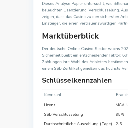
Dieses Analyse‑Papier untersucht, wie Billion
beleuchten Lizenzierung, Verschlüsselung, A
zeigen, dass das Casino zu den sichersten Anbi
Einsteiger, die einen vertrauenswürdigen Partn
Marktüberblick
Der deutsche Online‑Casino‑Sektor wuchs 2023
Sicherheit bleibt ein entscheidender Faktor: 6
Zahlungen ihre Wahl des Anbieters bestimmen.
einem SSL‑Zertifikat genießen das höchste Ver
Schlüsselkennzahlen
Kennzahl
Branch
Lizenz
MGA, 
SSL‑Verschlüsselung
95 %
Durchschnittliche Auszahlung (Tage)
2‑5