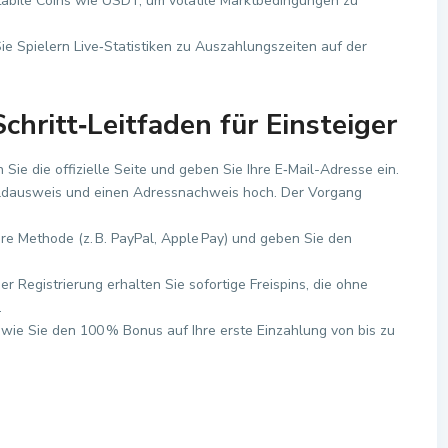
abile Coins wie USDT, um volatile Marktbedingungen zu
e Spielern Live‑Statistiken zu Auszahlungszeiten auf der
Schritt‑Leitfaden für Einsteiger
 Sie die offizielle Seite und geben Sie Ihre E‑Mail-Adresse ein.
bildausweis und einen Adressnachweis hoch. Der Vorgang
re Methode (z. B. PayPal, Apple Pay) und geben Sie den
r Registrierung erhalten Sie sofortige Freispins, die ohne
.
wie Sie den 100 % Bonus auf Ihre erste Einzahlung von bis zu