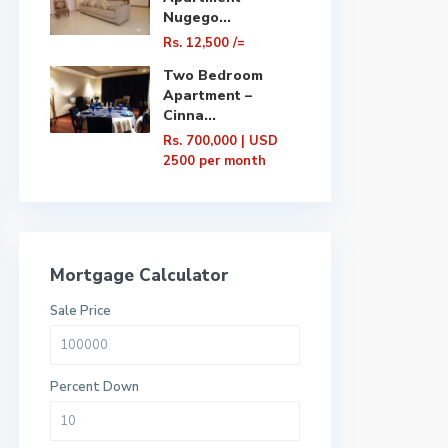
Nugego...
Rs. 12,500
/=
Two Bedroom
Apartment –
Cinna...
Rs. 700,000
| USD
2500 per month
Mortgage Calculator
Sale Price
Percent Down