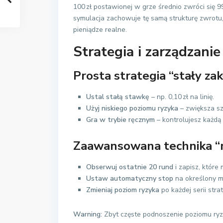
100 zł postawionej w grze średnio zwróci się 9
symulacja zachowuje tę samą strukturę zwrotu,
pieniądze realne.
Strategia i zarządzani
Prosta strategia “stały za
Ustal stałą stawkę
– np. 0,10 zł na linię.
Użyj niskiego poziomu ryzyka
– zwiększa sz
Gra w trybie ręcznym
– kontrolujesz każdą
Zaawansowana technika “m
Obserwuj ostatnie 20 rund
i zapisz, które 
Ustaw automatyczny stop
na określony mn
Zmieniaj poziom ryzyka
po każdej serii str
Warning:
Zbyt częste podnoszenie poziomu ryz