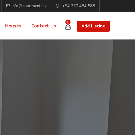
+94 777 484 588
info@apartments.lk
0
Houses
Contact Us
Add Listing