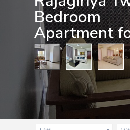
Rajagiriya T
Bedroom
Apartment fo
0 BD
0 BA
Cities
Cate