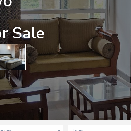
wo
r Sale
gories
Types