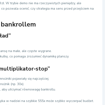
9 zł. W trybie demo nie ma rzeczywistych pieniędzy, ale
 co pozwala ocenić, czy strategia ma sens przed przejściem na
e bankrollem
kład”
ansę na małe, ale częste wygrane.
 kulkę, co pomaga zrozumieć dynamikę planszy.
ultiplikator‑stop”
mnożniki pojawiały się najczęściej.
ożnik (np. 30x).
at, aby utrzymać równowagę bankrollu.
yka w nadziei na szybkie 555x może szybko wyczerpać budżet.