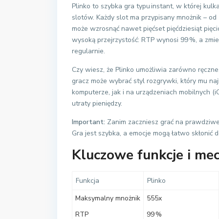
Plinko to szybka gra typu instant, w której ku
slotów. Każdy slot ma przypisany mnożnik – o
może wzrosnąć nawet pięćset pięćdziesiąt pięc
wysoką przejrzystość: RTP wynosi 99 %, a zmien
regularnie.
Czy wiesz, że Plinko umożliwia zarówno ręczne
gracz może wybrać styl rozgrywki, który mu n
komputerze, jak i na urządzeniach mobilnych (
utraty pieniędzy.
Important:
Zanim zaczniesz grać na prawdziwe pi
Gra jest szybka, a emocje mogą łatwo skłonić 
Kluczowe funkcje i me
Funkcja
Plinko
Maksymalny mnożnik
555x
RTP
99 %