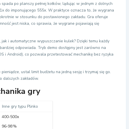
lka spada po planszy pełnej kołków, lądując w jednym z dolnych
d 1x do imponującego 555x. W praktyce oznacza to, że wygrana
iokrotnie w stosunku do postawionego zakładu. Gra oferuje
ność jest niska, co sprawia, że wygrane pojawiają się
, jak i automatyczne wypuszczanie kulek? Dzięki temu każdy
ajbardziej odpowiada. Tryb demo dostępny jest zarówno na
iOS i Android), co pozwala przetestować mechanikę bez ryzyka
eniądze, ustal limit budżetu na jedną sesję i trzymaj się go.
do dalszych zakładów.
chanika gry
Inne gry typu Plinko
400‑500x
96‑98 %