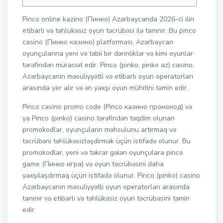
Pinco online kazino (Пинко) Azərbaycanda 2026-ci ilin
etibarlı və təhlükəsiz oyun təcrübəsi ilə tanınır. Bu pinco
casino (Пинко казино) platforması, Azərbaycan
oyunçularına yeni və təbii bir dərinliklər və kimi oyunlar
tərəfindən müraciət edir. Pinco (pinko, pinko az) casino,
Azərbaycanın məsuliyyətli və etibarlı oyun operatorları
arasında yer alır və ən yaxşı oyun mühitini təmin edir.
Pinco casino promo code (Pinco казино промокод) və
ya Pinco (pinko) casino tərəfindən təqdim olunan
promokodlar, oyunçuların məhsulunu artırmaq və
təcrübəni təhlükəsizləşdirmək üçün istifadə olunur. Bu
promokodlar, yeni və təkrar gələn oyunçulara pinco
game (Пинко игра) və oyun təcrübəsini daha
yaxşılaşdırmaq üçün istifadə olunur. Pinco (pinko) casino
Azərbaycanın məsuliyyətli oyun operatorları arasında
tanınır və etibarlı və təhlükəsiz oyun təcrübəsini təmin
edir.