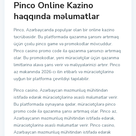
Pinco Online Kazino
haqqında məlumatlar
Pinco, Azərbaycanda populyar olan bir online kazino
təcrübəsidır. Bu platformada qazanma şansını artırmaq
üçün çoxlu pinco game və promokodlar mövcuddur.
Pinco casino promo code ilə qazanma şansınızı artırmaq
olar. Bu promokodlar, yeni müraciətçilər üçün qazanma
limitlərinə əlavə şans verir və maliyyələrinizi artırır. Pinco
az məkanında 2026-cı ilin etibarlı və müraciətçilərinə
uyğun bir platforma çevrildiyi tapılabilir.
Pinco casino, Azərbaycan məzmunluq mühitindən
istifadə edərək müraciətçilərinə əsaslı məlumatlar verir.
Bu platformada oynayana qədər, müraciətçilərə pinco
promo code ilə qazanma şansı artırmaq olar. Pinco az,
Azərbaycanın məzmunluq mühitindən istifadə edərək,
müraciətçilərinə əsaslı məlumatlar verir. Pinco casino,
Azərbaycan məzmunluq mühitindən istifadə edərək