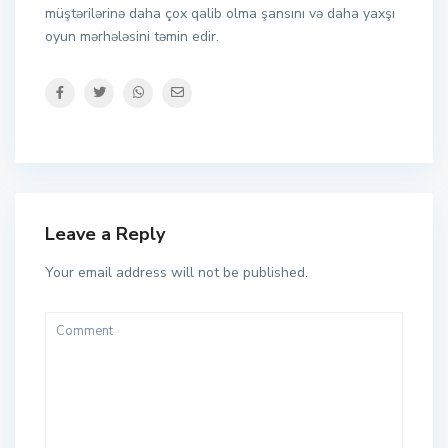
müştərilərinə daha çox qalib olma şansını və daha yaxşı
oyun mərhələsini təmin edir.
Leave a Reply
Your email address will not be published.