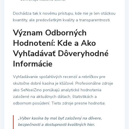
Dochádza tak k novému prístupu, kde nie je len otázkou
kvantity, ale predovšetkým kvality a transparentnosti.
Význam Odborných
Hodnotení: Kde a Ako
Vyhľadávať Dôveryhodné
Informácie
Vyhľadávanie spoľahlivých recenzií a rebríčkov pre
skutočne dobré kasína je kľúčové. Profesionálne zdroje
ako SeNseiZino ponúkajú analytické hodnotenia
založené na aktuálnych dátach, štatistikách a
odbornom posúdení. Tieto zdroje presne hodnotia:
„Výber kasína by mal byť založený na dôvere,
bezpečnosti a dostupnosti kvalitných hier.