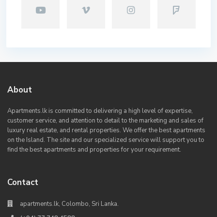
About
Apartments.lk is committed to delivering a high level of expertise,
customer service, and attention to detail to the marketing and sales of
luxury real estate, and rental properties. We offer the best apartments
on the Island. The site and our specialized service will support you to
find the best apartments and properties for your requirement.
Contact
apartments.lk, Colombo, Sri Lanka.