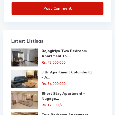
Latest Listings
Rajagiriya Two Bedroom
Apartment fo...
Rs. 43,000,000
3 Br Apartment Colombo 03
– A...
Rs. 54,000,000
Short Stay Apartment –
Nugego...
Rs. 12,500
/=
Two Bedroom Apartment –