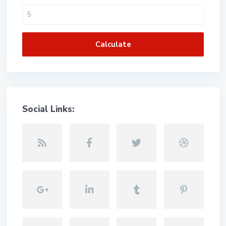
Calculate
Social Links: