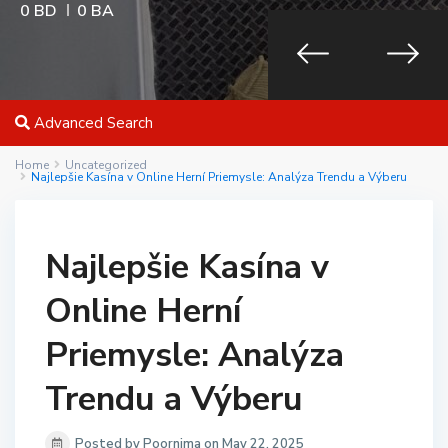
0 BD
0 BA
Advanced Search
Home
Uncategorized
Najlepšie Kasína v Online Herní Priemysle: Analýza Trendu a Výberu
Najlepšie Kasína v
Online Herní
Priemysle: Analýza
Trendu a Výberu
Posted by Poornima on May 22, 2025