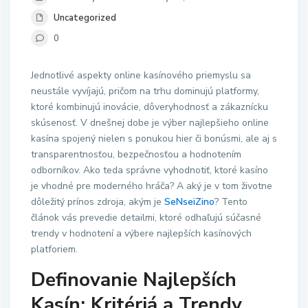
Uncategorized
0
Jednotlivé aspekty online kasínového priemyslu sa
neustále vyvíjajú, pričom na trhu dominujú platformy,
ktoré kombinujú inovácie, dôveryhodnosť a zákaznícku
skúsenosť. V dnešnej dobe je výber najlepšieho online
kasína spojený nielen s ponukou hier či bonúsmi, ale aj s
transparentnosťou, bezpečnosťou a hodnotením
odborníkov. Ako teda správne vyhodnotiť, ktoré kasíno
je vhodné pre moderného hráča? A aký je v tom životne
dôležitý prínos zdroja, akým je
SeNseiZino
? Tento
článok vás prevedie detailmi, ktoré odhaľujú súčasné
trendy v hodnotení a výbere najlepších kasínových
platforiem.
Definovanie Najlepších
Kasín: Kritériá a Trendy