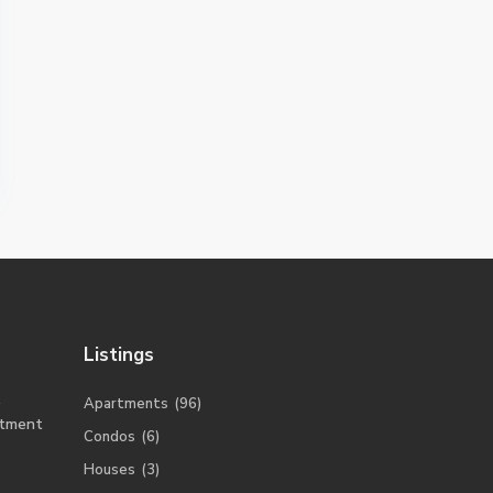
Listings
o
Apartments
(96)
tment
Condos
(6)
Houses
(3)