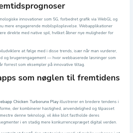
remtidsprognoser
knologiske innovationer som 5G, forbedret grafik via WebGL og
dnu mere engagerende mobilspiloplevelse. Webapplikationer
re direkte med native spil, hvilket åbner nye muligheder for
piludviklere at følge med i disse trends, især når man vurderer,
hed og brugerengagement — hvor webbaserede løsninger som
 forrest som eksempler på innovative tiltag.
pps som nøglen til fremtidens
webapp Chicken Turborunx Play
illustrerer en bredere tendens i
tforme, der kombinerer hastighed, anvendelighed og tilpasset
mestre denne teknologi, vil ikke blot fastholde deres
segmenter i en stadig mere konkurrencepræget digital verden.