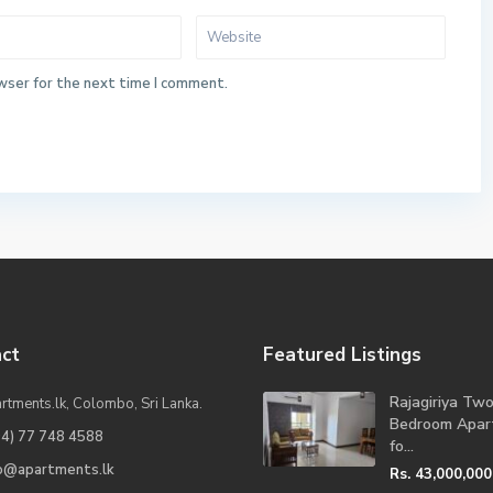
wser for the next time I comment.
ct
Featured Listings
Rajagiriya Tw
rtments.lk, Colombo, Sri Lanka.
Bedroom Apar
94) 77 748 4588
fo...
fo@apartments.lk
Rs. 43,000,000