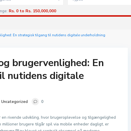
Rs. 0 to Rs. 150,000,000
ange:
ighed: En strategisk tilgang til nutidens digitale underholdning
 og brugervenlighed: En
il nutidens digitale
Uncategorized
0
 en rivende udvikling, hvor brugeroplevelse og tilgængelighed
e millioner brugere tilgår spil via mobile enheder dagligt, er
rborunx Play
blevet et centralt eksempel på moderne,