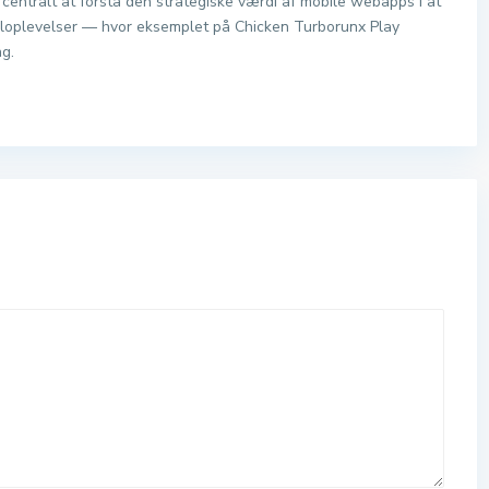
centralt at forstå den strategiske værdi af mobile webapps i at
piloplevelser — hvor eksemplet på Chicken Turborunx Play
ng.