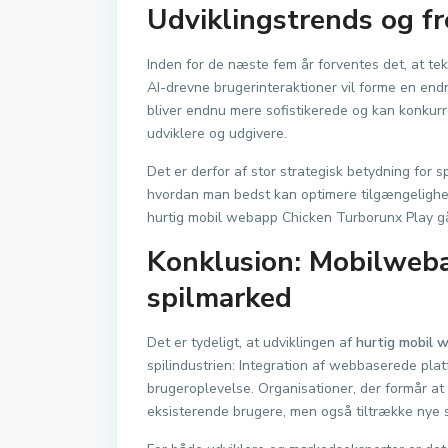
Udviklingstrends og f
Inden for de næste fem år forventes det, at te
AI-drevne brugerinteraktioner vil forme en en
bliver endnu mere sofistikerede og kan konkurre
udviklere og udgivere.
Det er derfor af stor strategisk betydning for s
hvordan man bedst kan optimere tilgængelig
hurtig mobil webapp Chicken Turborunx Play går
Konklusion: Mobilweba
spilmarked
Det er tydeligt, at udviklingen af
hurtig mobil 
spilindustrien: Integration af webbaserede pla
brugeroplevelse. Organisationer, der formår at 
eksisterende brugere, men også tiltrække nye 