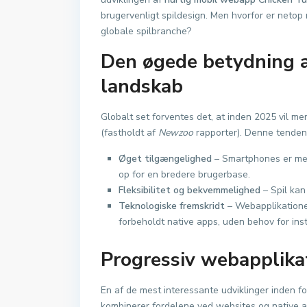
brugervenligt spildesign. Men hvorfor er netop 
globale spilbranche?
Den øgede betydning af
landskab
Globalt set forventes det, at inden 2025 vil m
(fastholdt af
Newzoo
rapporter). Denne tendens
Øget tilgængelighed
– Smartphones er mer
op for en bredere brugerbase.
Fleksibilitet og bekvemmelighed
– Spil kan
Teknologiske fremskridt
– Webapplikationer 
forbeholdt native apps, uden behov for ins
Progressiv webapplika
En af de mest interessante udviklinger inden fo
kombinerer fordelene ved websites og native ap