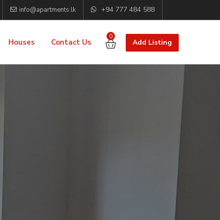
+94 777 484 588
info@apartments.lk
0
Houses
Contact Us
Add Listing