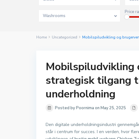
Price r
Washrooms
Home
Uncategorized
Mobilspiludvikling og brugervenl
Mobilspiludvikling
strategisk tilgang t
underholdning
Posted by Poornima on May 25, 2025
Den digitale underholdningsindustri gennemgår
står i centrum for succes. I en verden, hvor fler
udviklingen af
hurtig mobil webapp Chicken Tu