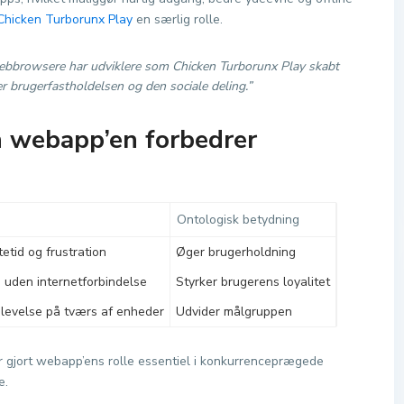
Chicken Turborunx Play
en særlig rolle.
webbrowsere har udviklere som Chicken Turborunx Play skabt
ger brugerfastholdelsen og den sociale deling.”
 webapp’en forbedrer
Ontologisk betydning
etid og frustration
Øger brugerholdning
s uden internetforbindelse
Styrker brugerens loyalitet
plevelse på tværs af enheder
Udvider målgruppen
r gjort webapp’ens rolle essentiel i konkurrenceprægede
e.