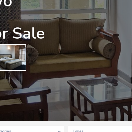
wo
r Sale
gories
Types