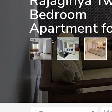
Rajagiriya T
Bedroom
Apartment fo
0 BD
0 BA
Cities
Cate