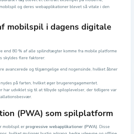
mobilspil og deres webapplikationer blevet så vitale i den
 mobilspil i dagens digitale
ere end 80 % af alle spilindtægter komme fra mobile platforme
 skyldes flere faktorer:
e avancerede og tilgængelige end nogensinde, hvilket åbner
 nydes på farten, hvilket øger brugerengagementet.
har udviklet sig til at tilbyde spiloplevelser, der tidligere var
tallationsbesvær.
tion (PWA) som spilplatform
r mobilspil er
progressive webapplikationer (PWA)
. Disse
ps, hvilket muliggør hurtig adgang, bedre ydeevne og offline