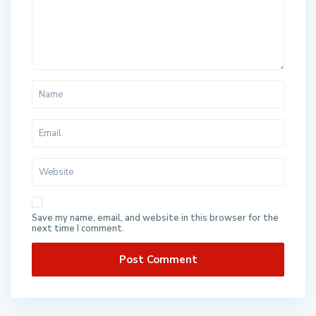
Save my name, email, and website in this browser for the
next time I comment.