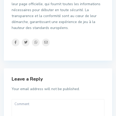
leur page officielle, qui fournit toutes les informations
nécessaires pour débuter en toute sécurité. La
transparence et la conformité sont au cœur de leur
démarche, garantissant une expérience de jeu à la
hauteur des standards européens.
Leave a Reply
Your email address will not be published.