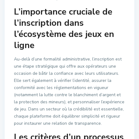
L’importance cruciale de
l’inscription dans
l’écosystème des jeux en
ligne
Au-delà d’une formalité administrative, l’inscription est
une étape stratégique qui offre aux opérateurs une
occasion de bâtir la confiance avec leurs utilisateurs.
Elle sert également à vérifier l’identité, assurer la
conformité avec les réglementations en vigueur
(notamment la lutte contre le blanchiment d’argent et
la protection des mineurs), et personnaliser l’expérience
de jeu. Dans un secteur où la crédibilité est essentielle,
chaque plateforme doit équilibrer simplicité et rigueur
pour instaurer une relation de transparence.
Les critères d’un processus