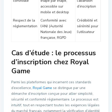
conviviale
étape par étape,
l’abandon
accessible sur
d’inscription
mobile et desktop
Respect de la
Conformité avec
Crédibilité et
réglementation
l’ANJ (Autorité
sérénité pour
Nationale des Jeux)
l’utilisateur
française, RGPD
Cas d’étude : le processus
d’inscription chez Royal
Game
Parmi les plateformes qui incarnent ces standards
d’excellence,
Royal Game
se distingue par une
démarche d’inscription conçue pour allier simplicité,
sécurité et conformité réglementaire. Le processus est
intuitif, tout en respectant toutes les exigences légales
du marché français, notamment la vérification d’identité