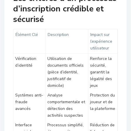
d’inscription crédible et
sécurisé
Élément Clé
Description
Impact sur
l’expérience
utilisateur
Vérification
Utilisation de
Renforce la
d’identité
documents officiels
sécurité,
(pièce d’identité,
garantit la
justificatif de
légalité des
domicile)
jeux
Systèmes anti-
Analyse
Protection du
fraude
comportementale et
joueur et de
avancés
détection des
la plateforme
activités suspectes
Interface
Processus simplifié,
Réduction de