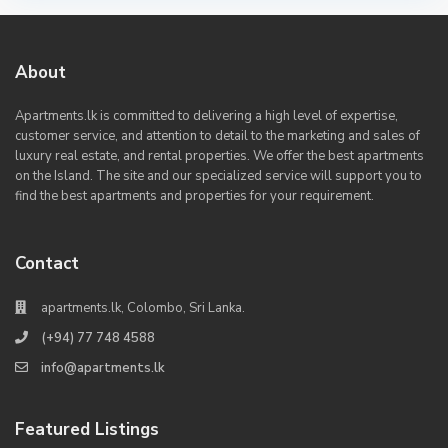
About
Apartments.lk is committed to delivering a high level of expertise,
customer service, and attention to detail to the marketing and sales of
luxury real estate, and rental properties. We offer the best apartments
on the Island. The site and our specialized service will support you to
find the best apartments and properties for your requirement.
Contact
apartments.lk, Colombo, Sri Lanka.
(+94) 77 748 4588
info@apartments.lk
Featured Listings