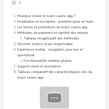
0
Pourquoi choisir le lizaro casino app ?
Installation et inscription : première prise en main
Les bonus et promotions du lizaro casino app
Méthodes de paiement et rapidité des retraits
Tableau récapitulatif des méthodes
Sécurité, licence et jeu responsable
Expérience mobile : navigation, jeux live et
sportsbook
Fonctionnalités mobiles phares
Support client et assistance
Tableau comparatif des caractéristiques clés du
lizaro casino app