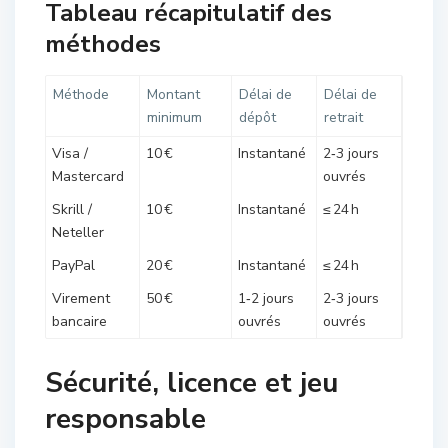
Tableau récapitulatif des
méthodes
Méthode
Montant
Délai de
Délai de
minimum
dépôt
retrait
Visa /
10 €
Instantané
2‑3 jours
Mastercard
ouvrés
Skrill /
10 €
Instantané
≤ 24 h
Neteller
PayPal
20 €
Instantané
≤ 24 h
Virement
50 €
1‑2 jours
2‑3 jours
bancaire
ouvrés
ouvrés
Sécurité, licence et jeu
responsable