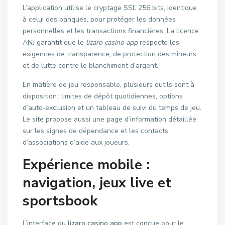
L’application utilise le cryptage SSL 256 bits, identique
à celui des banques, pour protéger les données
personnelles et les transactions financières. La licence
ANJ garantit que le
lizaro casino app
respecte les
exigences de transparence, de protection des mineurs
et de lutte contre le blanchiment d’argent.
En matière de jeu responsable, plusieurs outils sont à
disposition : limites de dépôt quotidiennes, options
d’auto‑exclusion et un tableau de suivi du temps de jeu.
Le site propose aussi une page d’information détaillée
sur les signes de dépendance et les contacts
d’associations d’aide aux joueurs.
Expérience mobile :
navigation, jeux live et
sportsbook
L’interface du
lizaro casino app
est conçue pour le