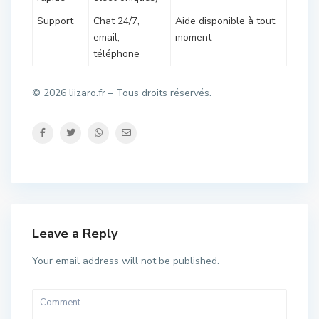
Support
Chat 24/7,
Aide disponible à tout
email,
moment
téléphone
© 2026 liizaro.fr – Tous droits réservés.
Leave a Reply
Your email address will not be published.