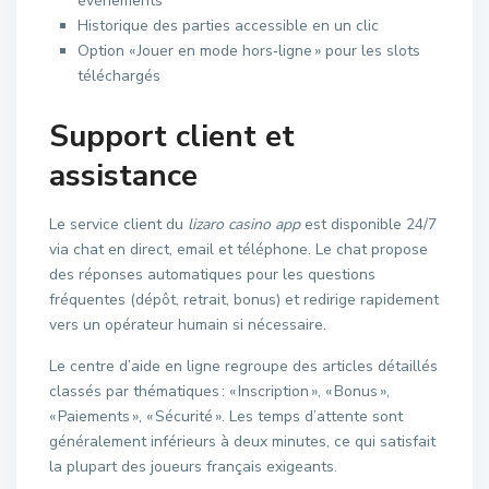
événements
Historique des parties accessible en un clic
Option « Jouer en mode hors‑ligne » pour les slots
téléchargés
Support client et
assistance
Le service client du
lizaro casino app
est disponible 24/7
via chat en direct, email et téléphone. Le chat propose
des réponses automatiques pour les questions
fréquentes (dépôt, retrait, bonus) et redirige rapidement
vers un opérateur humain si nécessaire.
Le centre d’aide en ligne regroupe des articles détaillés
classés par thématiques : « Inscription », « Bonus »,
« Paiements », « Sécurité ». Les temps d’attente sont
généralement inférieurs à deux minutes, ce qui satisfait
la plupart des joueurs français exigeants.