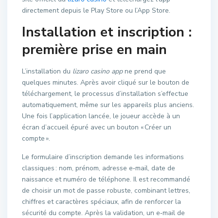
directement depuis le Play Store ou l’App Store.
Installation et inscription :
première prise en main
L’installation du
lizaro casino app
ne prend que
quelques minutes. Après avoir cliqué sur le bouton de
téléchargement, le processus d’installation s’effectue
automatiquement, même sur les appareils plus anciens.
Une fois l’application lancée, le joueur accède à un
écran d’accueil épuré avec un bouton « Créer un
compte ».
Le formulaire d’inscription demande les informations
classiques : nom, prénom, adresse e‑mail, date de
naissance et numéro de téléphone. Il est recommandé
de choisir un mot de passe robuste, combinant lettres,
chiffres et caractères spéciaux, afin de renforcer la
sécurité du compte. Après la validation, un e‑mail de