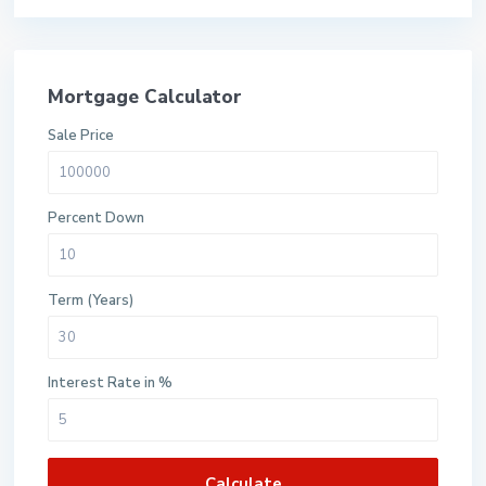
Mortgage Calculator
Sale Price
Percent Down
Term (Years)
Interest Rate in %
Calculate