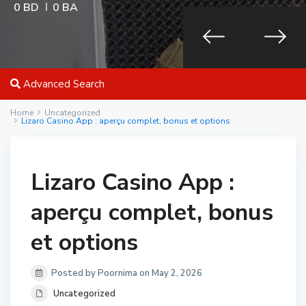
0 BD
0 BA
Advanced Search
Home
Uncategorized
Lizaro Casino App : aperçu complet, bonus et options
Lizaro Casino App :
aperçu complet, bonus
et options
Posted by Poornima on May 2, 2026
Uncategorized