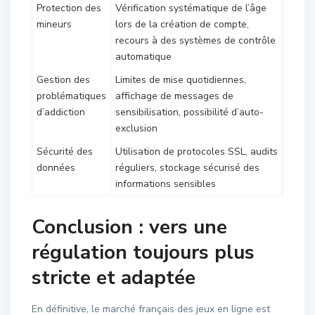
Protection des
Vérification systématique de l’âge
mineurs
lors de la création de compte,
recours à des systèmes de contrôle
automatique
Gestion des
Limites de mise quotidiennes,
problématiques
affichage de messages de
d’addiction
sensibilisation, possibilité d’auto-
exclusion
Sécurité des
Utilisation de protocoles SSL, audits
données
réguliers, stockage sécurisé des
informations sensibles
Conclusion : vers une
régulation toujours plus
stricte et adaptée
En définitive, le marché français des jeux en ligne est