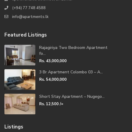
(+94) 77 748 4588
info@apartments.lk
Featured Listings
Rajagiriya Two Bedroom Apartment
fo...
Rs. 43,000,000
3 Br Apartment Colombo 03 – A...
Rs. 54,000,000
Short Stay Apartment – Nugego...
Rs. 12,500
/=
Listings