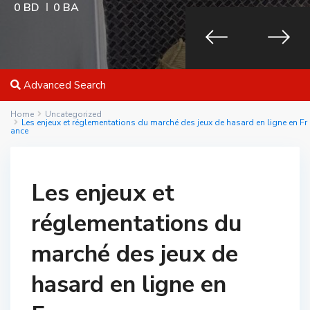
0 BD
0 BA
Advanced Search
Home
Uncategorized
Les enjeux et réglementations du marché des jeux de hasard en ligne en Fr
ance
Les enjeux et
réglementations du
marché des jeux de
hasard en ligne en