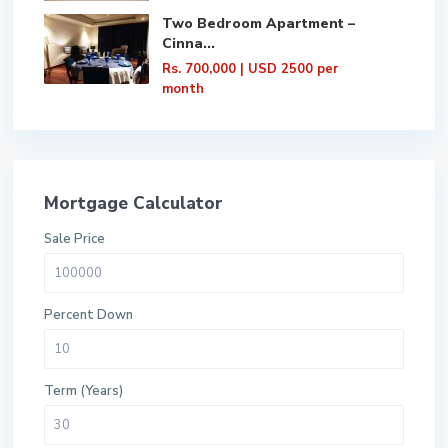
Two Bedroom Apartment –
Cinna...
Rs. 700,000
| USD 2500 per
month
Mortgage Calculator
Sale Price
Percent Down
Term (Years)