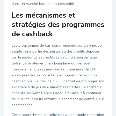
dans un marché hautement compétitif.
Les mécanismes et
stratégies des programmes
de cashback
Les programmes de cashback reposent sur un principe
simple : une partie des pertes ou des crédits déposés
par le joueur lui est restituée selon un pourcentage
défini, généralement hebdomadaire ou mensuel.
Concrètement, un joueur réalisant une mise de 100
euros pourrait, selon le taux en vigueur, recevoir un
cashback de 5 euros, ce qui lui permet de prolonger son
expérience de jeu ou d’amortir ses pertes. La stratégie
consiste souvent à encourager l’utilisateur à continuer
de jouer tout en lui offrant un sentiment de contrôle sur
ses finances.
Cette approche ne se limite pas à une simple restitution