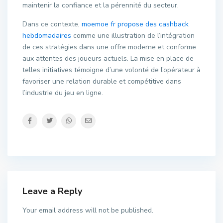
maintenir la confiance et la pérennité du secteur.
Dans ce contexte,
moemoe fr propose des cashback
hebdomadaires
comme une illustration de l’intégration
de ces stratégies dans une offre moderne et conforme
aux attentes des joueurs actuels. La mise en place de
telles initiatives témoigne d’une volonté de l’opérateur à
favoriser une relation durable et compétitive dans
l’industrie du jeu en ligne.
Leave a Reply
Your email address will not be published.