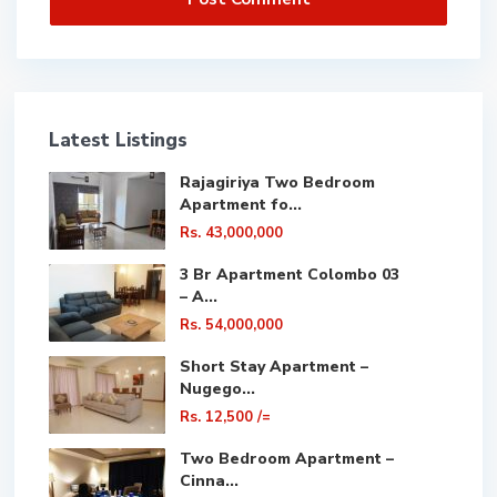
Latest Listings
Rajagiriya Two Bedroom
Apartment fo...
Rs. 43,000,000
3 Br Apartment Colombo 03
– A...
Rs. 54,000,000
Short Stay Apartment –
Nugego...
Rs. 12,500
/=
Two Bedroom Apartment –
Cinna...