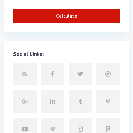
Calculate
Social Links: