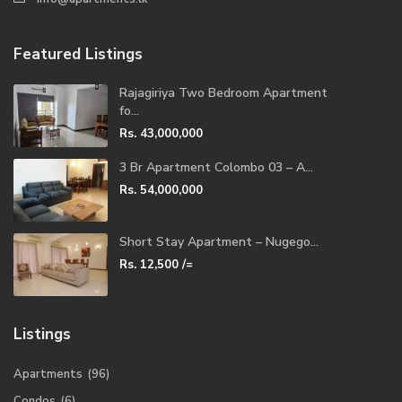
Featured Listings
Rajagiriya Two Bedroom Apartment
fo...
Rs. 43,000,000
3 Br Apartment Colombo 03 – A...
Rs. 54,000,000
Short Stay Apartment – Nugego...
Rs. 12,500
/=
Listings
Apartments
(96)
Condos
(6)