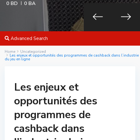
0 BD
0 BA
Advanced Search
Home
Uncategorized
Les enjeux et opportunités des programmes de cashback dans l’industrie
du jeu en ligne
Les enjeux et
opportunités des
programmes de
cashback dans