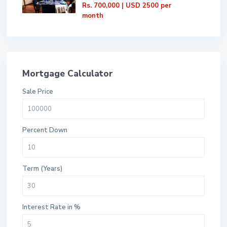
Rs. 700,000
| USD 2500 per
month
Mortgage Calculator
Sale Price
Percent Down
Term (Years)
Interest Rate in %