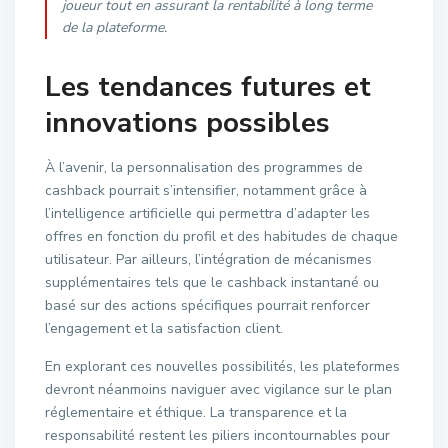
joueur tout en assurant la rentabilité à long terme
de la plateforme.
Les tendances futures et
innovations possibles
À l’avenir, la personnalisation des programmes de
cashback pourrait s’intensifier, notamment grâce à
l’intelligence artificielle qui permettra d’adapter les
offres en fonction du profil et des habitudes de chaque
utilisateur. Par ailleurs, l’intégration de mécanismes
supplémentaires tels que le cashback instantané ou
basé sur des actions spécifiques pourrait renforcer
l’engagement et la satisfaction client.
En explorant ces nouvelles possibilités, les plateformes
devront néanmoins naviguer avec vigilance sur le plan
réglementaire et éthique. La transparence et la
responsabilité restent les piliers incontournables pour