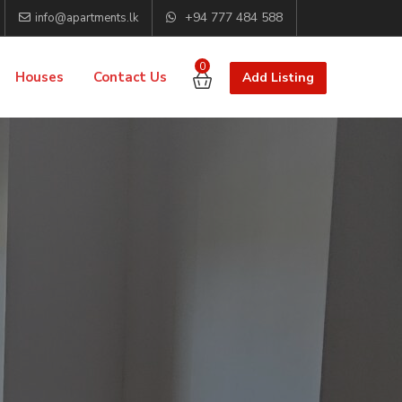
+94 777 484 588
info@apartments.lk
0
Houses
Contact Us
Add Listing