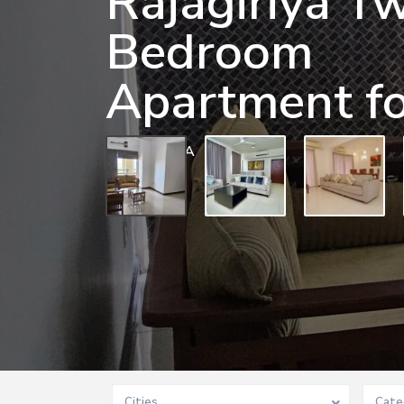
Rajagiriya T
Bedroom
Apartment fo
0 BD
0 BA
Cities
Cate