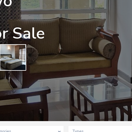
wo
r Sale
gories
Types