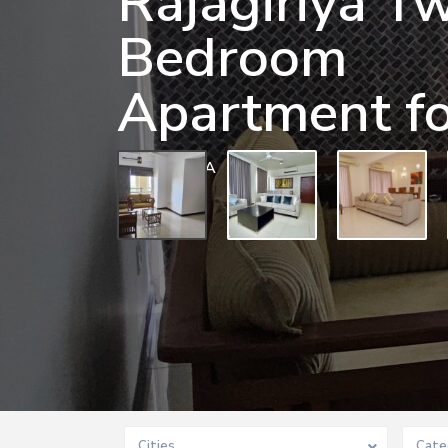
Rajagiriya T
Bedroom
Apartment fo
0 BD
0 BA
Cities
Cate