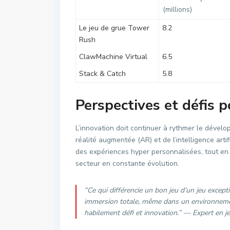
(millions)
Le jeu de grue Tower
8.2
Rush
ClawMachine Virtual
6.5
Stack & Catch
5.8
Perspectives et défis p
L’innovation doit continuer à rythmer le dévelo
réalité augmentée (AR) et de l’intelligence artif
des expériences hyper personnalisées, tout en 
secteur en constante évolution.
“Ce qui différencie un bon jeu d’un jeu excepti
immersion totale, même dans un environnemen
habilement défi et innovation.” —
Expert en j