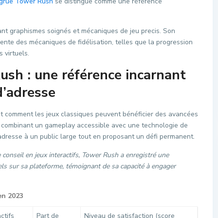
e grue Tower Rush
se distingue comme une référence
iant graphismes soignés et mécaniques de jeu precis. Son
gente des mécaniques de fidélisation, telles que la progression
 virtuels.
ush : une référence incarnant
d’adresse
nt comment les jeux classiques peuvent bénéficier des avancées
En combinant un gameplay accessible avec une technologie de
adresse à un public large tout en proposant un défi permanent.
conseil en jeux interactifs, Tower Rush a enregistré une
s sur sa plateforme, témoignant de sa capacité à engager
en 2023
ctifs
Part de
Niveau de satisfaction (score