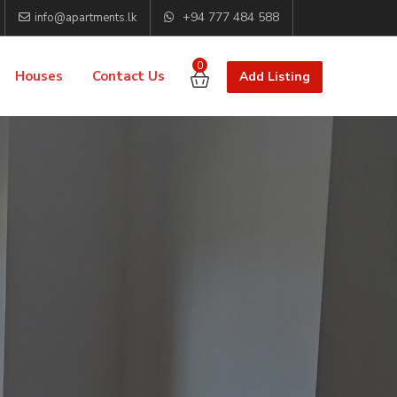
+94 777 484 588
info@apartments.lk
0
Houses
Contact Us
Add Listing