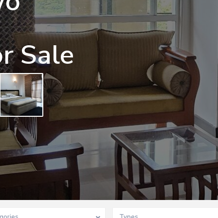
wo
r Sale
gories
Types