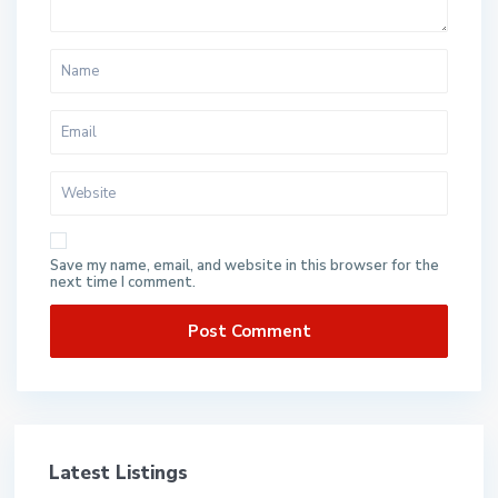
Save my name, email, and website in this browser for the
next time I comment.
Latest Listings