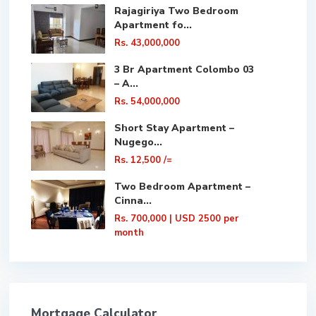
Rajagiriya Two Bedroom
Apartment fo...
Rs. 43,000,000
3 Br Apartment Colombo 03
– A...
Rs. 54,000,000
Short Stay Apartment –
Nugego...
Rs. 12,500
/=
Two Bedroom Apartment –
Cinna...
Rs. 700,000
| USD 2500 per
month
Mortgage Calculator