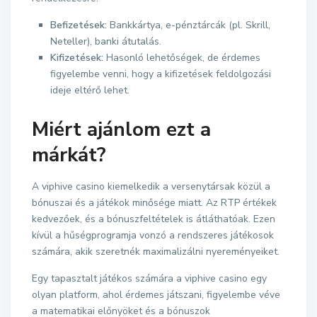
Befizetések:
Bankkártya, e-pénztárcák (pl. Skrill,
Neteller), banki átutalás.
Kifizetések:
Hasonló lehetőségek, de érdemes
figyelembe venni, hogy a kifizetések feldolgozási
ideje eltérő lehet.
Miért ajánlom ezt a
márkát?
A viphive casino kiemelkedik a versenytársak közül a
bónuszai és a játékok minősége miatt. Az RTP értékek
kedvezőek, és a bónuszfeltételek is átláthatóak. Ezen
kívül a hűségprogramja vonzó a rendszeres játékosok
számára, akik szeretnék maximalizálni nyereményeiket.
Egy tapasztalt játékos számára a viphive casino egy
olyan platform, ahol érdemes játszani, figyelembe véve
a matematikai előnyöket és a bónuszok