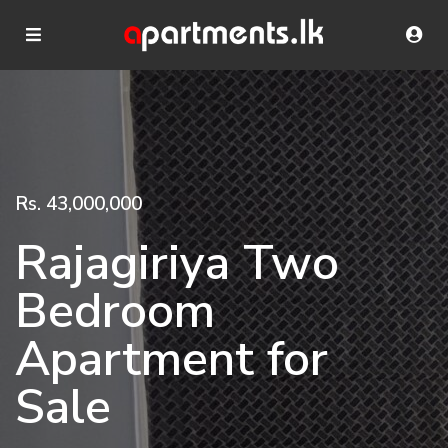
Rs. 43,000,000
Rajagiriya Two
Bedroom
Apartment for
Sale