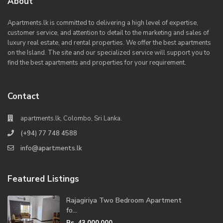
About
Apartments.lk is committed to delivering a high level of expertise,
customer service, and attention to detail to the marketing and sales of
luxury real estate, and rental properties. We offer the best apartments
on the Island. The site and our specialized service will support you to
find the best apartments and properties for your requirement.
Contact
apartments.lk, Colombo, Sri Lanka.
(+94) 77 748 4588
info@apartments.lk
Featured Listings
Rajagiriya Two Bedroom Apartment
fo...
Rs. 43,000,000