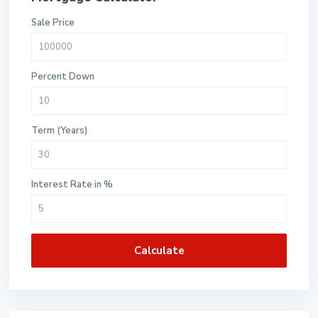
Sale Price
Percent Down
Term (Years)
Interest Rate in %
Calculate