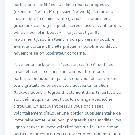
participantes affiliées au même réseau progressive
(exemple : NetEnt Progressive Network). Au fur et à
mesure que la communauté grandit — notamment
grâce aux campagnes publicitaires massives autour des
bonus « pumpkin‑boost » — le jackpot gonfle
rapidement jusqu’à atteindre son pic vers mi‑octobre
avant la clôture officielle prévue fin octobre ou début
novembre selon l’opérateur concerné.
Accéder au jackpot ne nécessite pas forcément des
mises élevées : certaines machines offrent une
participation automatique dès que vous déclenchezles
tours gratuits ou lorsque vous activez la fonction
“Jackpot‑Boost” intégrée directement dans l’interface du
slot thématique (un petit bouton orange avec icône
citrouille). En appuyant dessus vous choisissez
volontairement d’allouer une portion supplémentaire de
votre mise actuelle au pool progressif sans modifier vos
lignes actives ni votre volatilité habituelle—une option
parfaite pour ceux qui veulent viser gros tout en restant