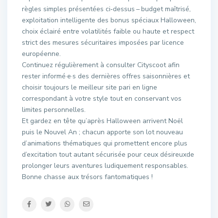
règles simples présentées ci‑dessus – budget maîtrisé,
exploitation intelligente des bonus spéciaux Halloween,
choix éclairé entre volatilités faible ou haute et respect
strict des mesures sécuritaires imposées par licence
européenne.
Continuez régulièrement à consulter Cityscoot afin
rester informé·e·s des dernières offres saisonnières et
choisir toujours le meilleur site pari en ligne
correspondant à votre style tout en conservant vos
limites personnelles.
Et gardez en tête qu’après Halloween arrivent Noël
puis le Nouvel An ; chacun apporte son lot nouveau
d’animations thématiques qui promettent encore plus
d’excitation tout autant sécurisée pour ceux désireux​de
prolonger leurs aventures ludique­ment responsables.
Bonne chasse aux trésors fantomatiques !