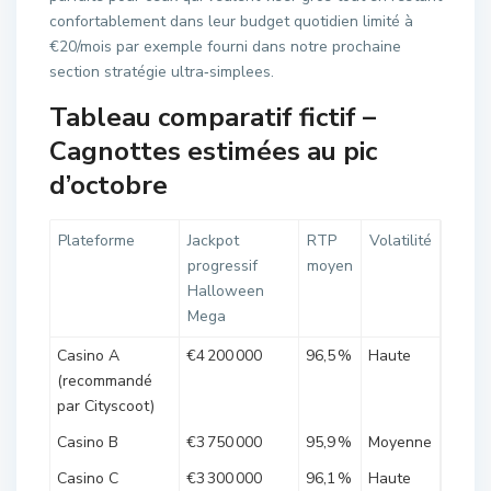
confortablement dans leur budget quotidien limité à
€20/mois par exemple fourni dans notre prochaine
section stratégie ultra‑simplees.
Tableau comparatif fictif –
Cagnottes estimées au pic
d’octobre
Plateforme
Jackpot
RTP
Volatilité
progressif
moyen
Halloween
Mega
Casino A
€4 200 000
96,5 %
Haute
(recommandé
par Cityscoot)
Casino B
€3 750 000
95,9 %
Moyenne
Casino C
€3 300 000
96,1 %
Haute