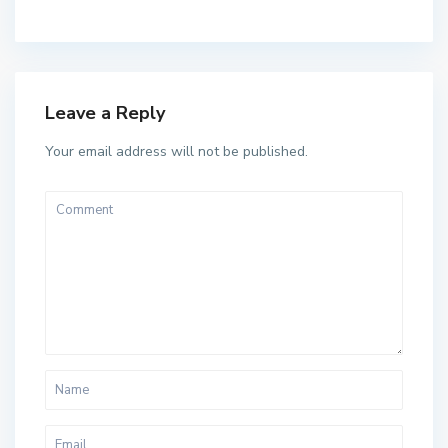
Leave a Reply
Your email address will not be published.