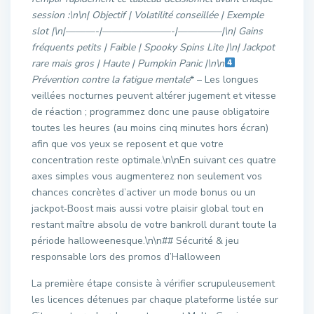
session :\n\n| Objectif | Volatilité conseillée | Exemple
slot |\n|———-|———————-|————–|\n| Gains
fréquents petits | Faible | Spooky Spins Lite |\n| Jackpot
rare mais gros | Haute | Pumpkin Panic |\n\n
Prévention contre la fatigue mentale
* – Les longues
veillées nocturnes peuvent altérer jugement et vitesse
de réaction ; programmez donc une pause obligatoire
toutes les heures (au moins cinq minutes hors écran)
afin que vos yeux se reposent et que votre
concentration reste optimale.\n\nEn suivant ces quatre
axes simples vous augmenterez non seulement vos
chances concrètes d’activer un mode bonus ou un
jackpot‐Boost mais aussi votre plaisir global tout en
restant maître absolu de votre bankroll durant toute la
période halloweenesque.\n\n## Sécurité & jeu
responsable lors des promos d’Halloween
La première étape consiste à vérifier scrupuleusement
les licences détenues par chaque plateforme listée sur