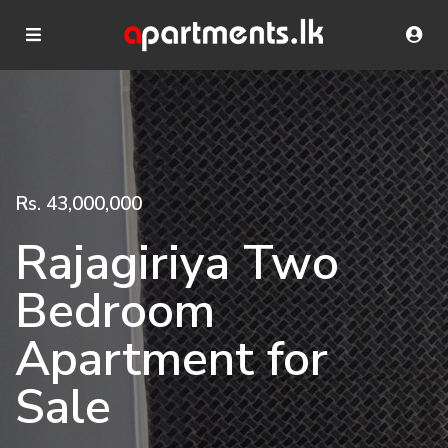
Rs. 43,000,000
Rajagiriya Two
Bedroom
Apartment for
Sale