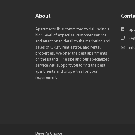
About
Conta
Apartments.lk is committed to delivering a
apa
high level of expertise, customer service,
(+
and attention to detail to the marketing and
sales of luxury real estate, and rental
in
properties. We offer the best apartments
on the Island. The site and our specialized
service will support you to find the best
apartments and properties for your
requirement.
Buyer's Choice