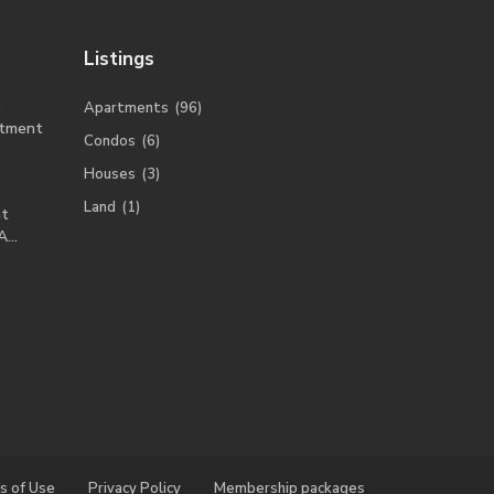
Listings
o
Apartments
(96)
tment
Condos
(6)
Houses
(3)
Land
(1)
nt
...
s of Use
Privacy Policy
Membership packages