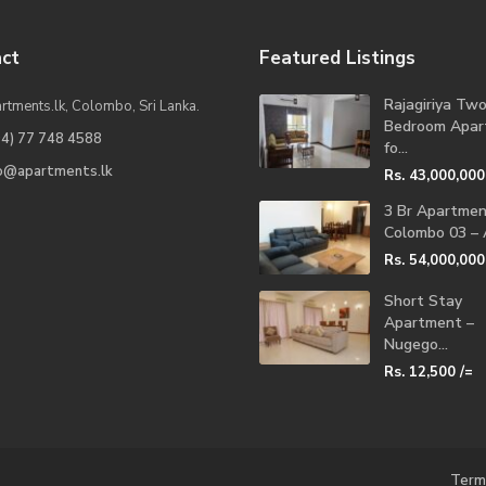
ct
Featured Listings
Rajagiriya Tw
rtments.lk, Colombo, Sri Lanka.
Bedroom Apar
94) 77 748 4588
fo...
fo@apartments.lk
Rs. 43,000,000
3 Br Apartme
Colombo 03 – A
Rs. 54,000,000
Short Stay
Apartment –
Nugego...
Rs. 12,500
/=
Term