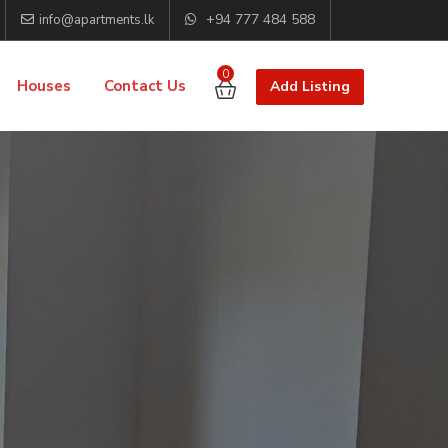
+94 777 484 588
info@apartments.lk
0
Houses
Contact Us
Add Listing