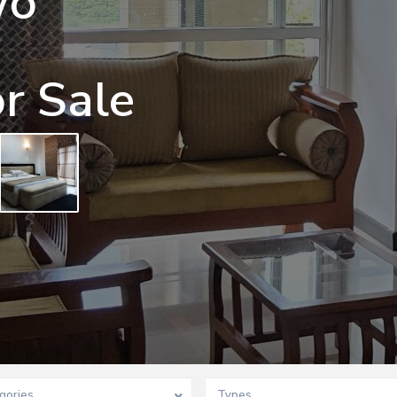
wo
r Sale
gories
Types