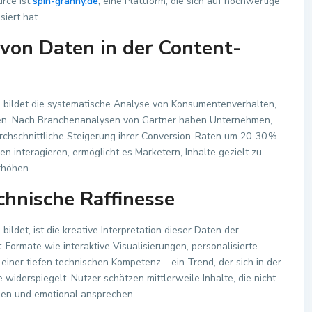
urce ist
spin-granny.de
, eine Plattform, die sich auf hochwertige
siert hat.
 von Daten in der Content-
 bildet die systematische Analyse von Konsumentenverhalten,
en. Nach Branchenanalysen von Gartner haben Unternehmen,
urchschnittliche Steigerung ihrer Conversion-Raten um 20-30 %
en interagieren, ermöglicht es Marketern, Inhalte gezielt zu
rhöhen.
technische Raffinesse
ldet, ist die kreative Interpretation dieser Daten der
-Formate wie interaktive Visualisierungen, personalisierte
einer tiefen technischen Kompetenz – ein Trend, der sich in der
widerspiegelt. Nutzer schätzen mittlerweile Inhalte, die nicht
ssen und emotional ansprechen.