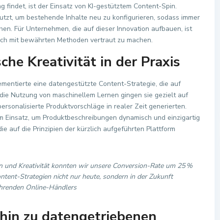
g findet, ist der Einsatz von KI-gestütztem Content-Spin.
tzt, um bestehende Inhalte neu zu konfigurieren, sodass immer
ehen. Für Unternehmen, die auf dieser Innovation aufbauen, ist
sich mit bewährten Methoden vertraut zu machen.
che Kreativität in der Praxis
ntierte eine datengestützte Content-Strategie, die auf
 die Nutzung von maschinellem Lernen gingen sie gezielt auf
ersonalisierte Produktvorschläge in realer Zeit generierten.
 Einsatz, um Produktbeschreibungen dynamisch und einzigartig
ie auf die Prinzipien der kürzlich aufgeführten Plattform
en und Kreativität konnten wir unsere Conversion-Rate um 25 %
ntent-Strategien nicht nur heute, sondern in der Zukunft
führenden Online-Händlers
 hin zu datengetriebenen