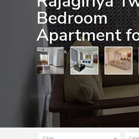
Rajagiriya T
Bedroom
Apartment fo
0 BD
0 BA
Cities
Cate