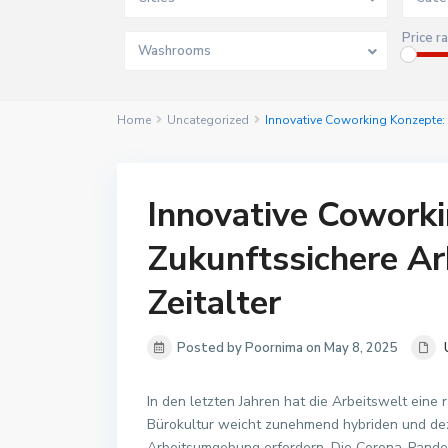
Price r
Washrooms
Home
Uncategorized
Innovative Coworking Konzepte: Z
Innovative Cowork
Zukunftssichere Ar
Zeitalter
Posted by Poornima on May 8, 2025
In den letzten Jahren hat die Arbeitswelt eine 
Bürokultur weicht zunehmend hybriden und deze
Arbeitsumgebung erfordern. Die Corona-Pande