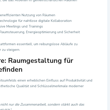
ols, die das Arbeiten in gemeinschaftlichen Räumen
ceneffizienten Nutzung von Räumen
hnologie für nahtlose digitale Kollaboration
rsive Meetings und Trainings
 Raumsteuerung, Energieoptimierung und Sicherheit
Plattformen essentiell, um reibungslose Abläufe zu
 zu steigern.
e: Raumgestaltung für
efinden
tsumfelds einen erheblichen Einfluss auf Produktivität und
 ästhetische Qualität sind Schlüsselmerkmale moderner
 nicht nur die Zusammenarbeit, sondern stärkt auch das
ivität.“