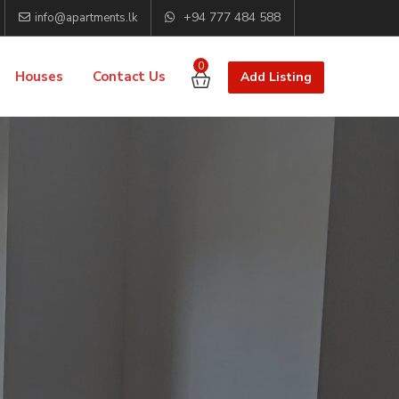
+94 777 484 588
info@apartments.lk
0
Houses
Contact Us
Add Listing