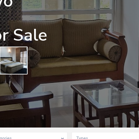
wo
r Sale
gories
Types