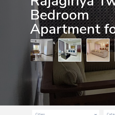
Rajagiriya T
Bedroom
Apartment fo
0 BD
0 BA
Cities
Cate