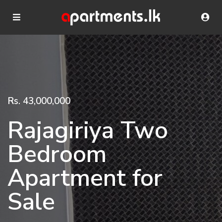
Rs. 43,000,000
Rajagiriya Two
Bedroom
Apartment for
Sale