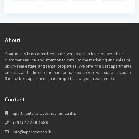
About
Apartments.lk is committed to delivering a high level of expertise,
customer service, and attention to detail to the marketing and sales of
luxury real estate, and rental properties. We offer the best apartments
on the Island. The site and our specialized service will support you to
find the best apartments and properties for your requirement.
Contact
apartments.lk, Colombo, Sri Lanka.
(+94) 77 748 4588
info@apartments.lk