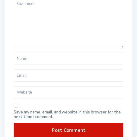
Save my name, email, and website in this browser for the
next time I comment.