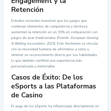
Engagement y la
Retención
Estudios recientes muestran que los juegos que
combinan elementos de competencia y destreza
aumentan la retención en un 35% en comparación con
juegos de azar tradicionales (Fuente:
European Gaming
& Betting Association, 2023
). Este fenómeno se vincula
con la necesidad humana de afrontarse a retos y
obtener un reconocimiento directo por sus habilidades,
lo que también certified una experiencia más
personalizada y memorable.
Casos de Éxito: De los
eSports a las Plataformas
de Casino
El auge de los eSports ha influenciado directamente en