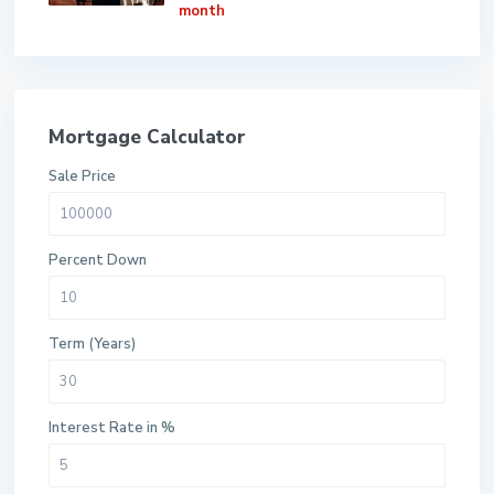
month
Mortgage Calculator
Sale Price
Percent Down
Term (Years)
Interest Rate in %