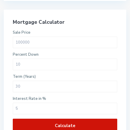
Mortgage Calculator
Sale Price
Percent Down
Term (Years)
Interest Rate in %
Calculate