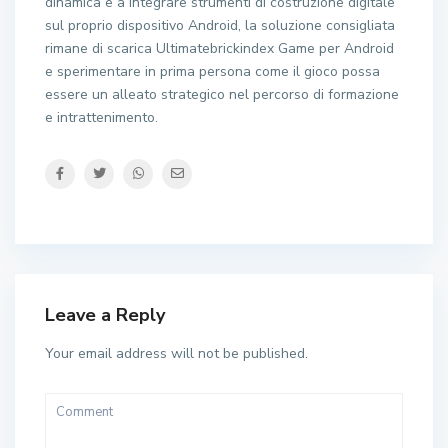
dinamica e a integrare strumenti di costruzione digitale
sul proprio dispositivo Android, la soluzione consigliata
rimane di scarica Ultimatebrickindex Game per Android
e sperimentare in prima persona come il gioco possa
essere un alleato strategico nel percorso di formazione
e intrattenimento.
Leave a Reply
Your email address will not be published.