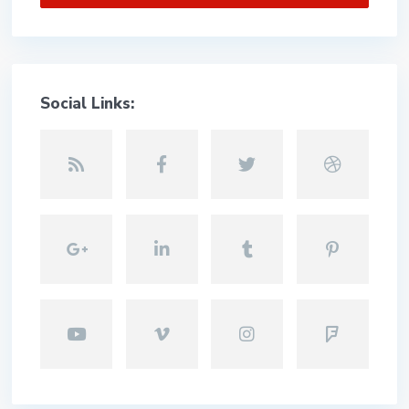
Social Links: