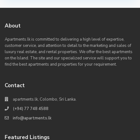
About
Apartments.lk is committed to delivering a high level of expertise,
customer service, and attention to detail to the marketing and sales of
luxury real estate, and rental properties. We offer the best apartments
on the Island. The site and our specialized service will support you to
find the best apartments and properties for your requirement.
Contact
apartments.lk, Colombo, Sri Lanka.
(+94) 77 748 4588
info@apartments.lk
Featured Listings