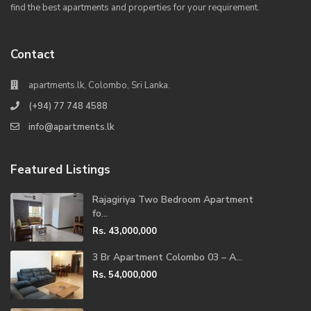
find the best apartments and properties for your requirement.
Contact
apartments.lk, Colombo, Sri Lanka.
(+94) 77 748 4588
info@apartments.lk
Featured Listings
Rajagiriya Two Bedroom Apartment
fo...
Rs. 43,000,000
3 Br Apartment Colombo 03 – A...
Rs. 54,000,000