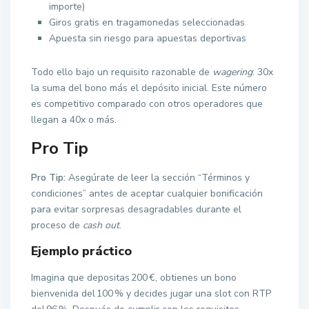
importe)
Giros gratis en tragamonedas seleccionadas
Apuesta sin riesgo para apuestas deportivas
Todo ello bajo un requisito razonable de
wagering
: 30x
la suma del bono más el depósito inicial. Este número
es competitivo comparado con otros operadores que
llegan a 40x o más.
Pro Tip
Pro Tip:
Asegúrate de leer la sección “Términos y
condiciones” antes de aceptar cualquier bonificación
para evitar sorpresas desagradables durante el
proceso de
cash out
.
Ejemplo práctico
Imagina que depositas 200 €, obtienes un bono
bienvenida del 100 % y decides jugar una slot con RTP