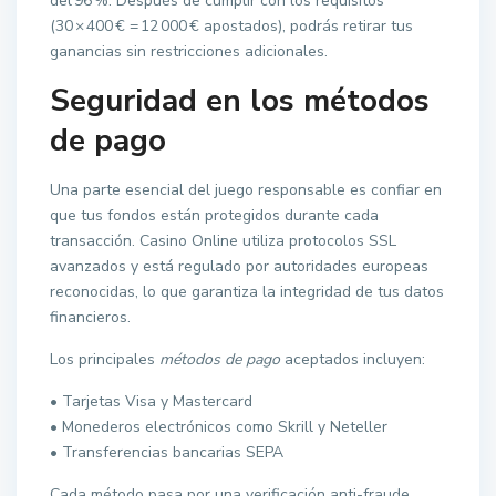
del 96 %. Después de cumplir con los requisitos
(30 × 400 € = 12 000 € apostados), podrás retirar tus
ganancias sin restricciones adicionales.
Seguridad en los métodos
de pago
Una parte esencial del juego responsable es confiar en
que tus fondos están protegidos durante cada
transacción. Casino Online utiliza protocolos SSL
avanzados y está regulado por autoridades europeas
reconocidas, lo que garantiza la integridad de tus datos
financieros.
Los principales
métodos de pago
aceptados incluyen:
• Tarjetas Visa y Mastercard
• Monederos electrónicos como Skrill y Neteller
• Transferencias bancarias SEPA
Cada método pasa por una verificación anti-fraude