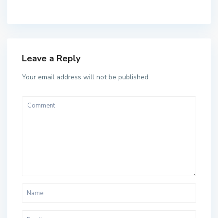
Leave a Reply
Your email address will not be published.