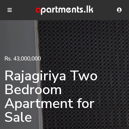
Rs. 43,000,000
Rajagiriya Two
Bedroom
Apartment for
Sale