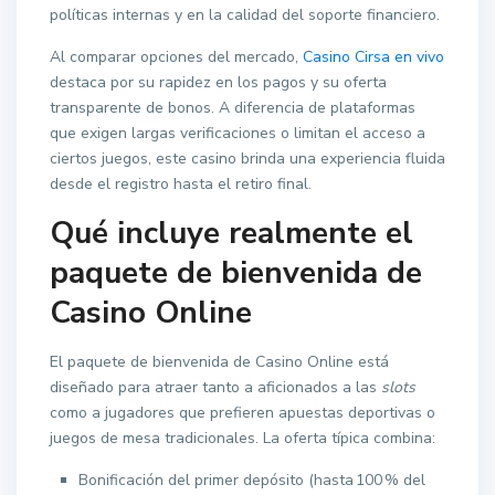
políticas internas y en la calidad del soporte financiero.
Al comparar opciones del mercado,
Casino Cirsa en vivo
destaca por su rapidez en los pagos y su oferta
transparente de bonos. A diferencia de plataformas
que exigen largas verificaciones o limitan el acceso a
ciertos juegos, este casino brinda una experiencia fluida
desde el registro hasta el retiro final.
Qué incluye realmente el
paquete de bienvenida de
Casino Online
El paquete de bienvenida de Casino Online está
diseñado para atraer tanto a aficionados a las
slots
como a jugadores que prefieren apuestas deportivas o
juegos de mesa tradicionales. La oferta típica combina:
Bonificación del primer depósito (hasta 100 % del