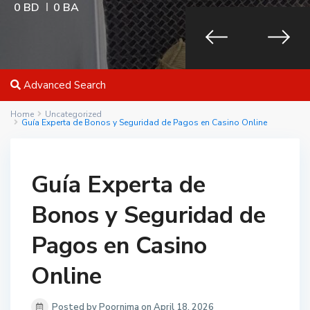
0 BD
0 BA
Advanced Search
Home
Uncategorized
Guía Experta de Bonos y Seguridad de Pagos en Casino Online
Guía Experta de
Bonos y Seguridad de
Pagos en Casino
Online
Posted by Poornima on April 18, 2026