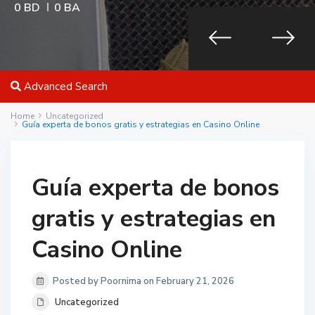
0 BD
0 BA
Advanced Search
Home
Uncategorized
Guía experta de bonos gratis y estrategias en Casino Online
Guía experta de bonos
gratis y estrategias en
Casino Online
Posted by Poornima on February 21, 2026
Uncategorized