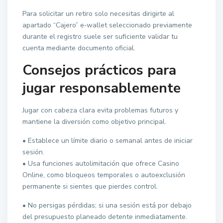
Para solicitar un retiro solo necesitas dirigirte al
apartado “Cajero” e‑wallet seleccionado previamente
durante el registro suele ser suficiente validar tu
cuenta mediante documento oficial.
Consejos prácticos para
jugar responsablemente
Jugar con cabeza clara evita problemas futuros y
mantiene la diversión como objetivo principal.
• Establece un límite diario o semanal antes de iniciar
sesión.
• Usa funciones autolimitación que ofrece Casino
Online, como bloqueos temporales o autoexclusión
permanente si sientes que pierdes control.
• No persigas pérdidas; si una sesión está por debajo
del presupuesto planeado detente inmediatamente.