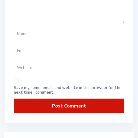
Save my name, email, and website in this browser for the
next time I comment.