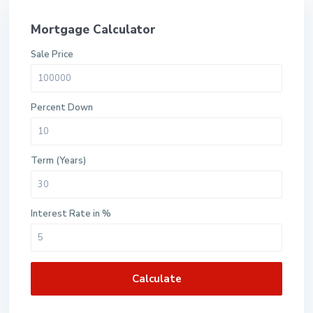
Mortgage Calculator
Sale Price
Percent Down
Term (Years)
Interest Rate in %
Calculate