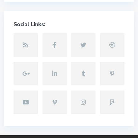
Social Links: