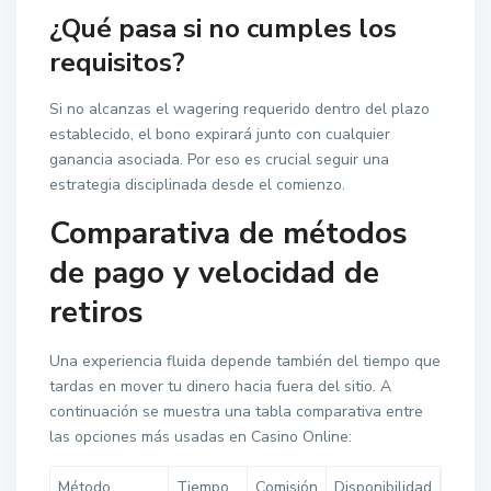
¿Qué pasa si no cumples los
requisitos?
Si no alcanzas el wagering requerido dentro del plazo
establecido, el bono expirará junto con cualquier
ganancia asociada. Por eso es crucial seguir una
estrategia disciplinada desde el comienzo.
Comparativa de métodos
de pago y velocidad de
retiros
Una experiencia fluida depende también del tiempo que
tardas en mover tu dinero hacia fuera del sitio. A
continuación se muestra una tabla comparativa entre
las opciones más usadas en Casino Online:
Método
Tiempo
Comisión
Disponibilidad