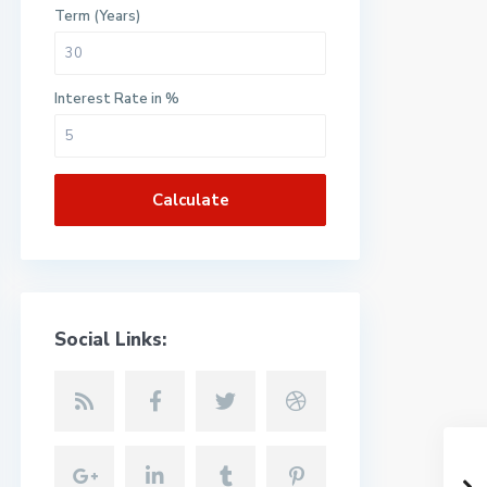
Term (Years)
Interest Rate in %
Calculate
Social Links: