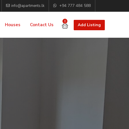
+94 777 484 588
info@apartments.lk
0
Houses
Contact Us
Add Listing