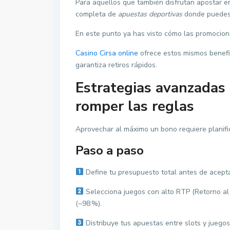
Para aquellos que también disfrutan apostar e
completa de
apuestas deportivas
donde puedes c
En este punto ya has visto cómo las promocion
Casino Cirsa online
ofrece estos mismos benefi
garantiza retiros rápidos.
Estrategias avanzadas 
romper las reglas
Aprovechar al máximo un bono requiere planifica
Paso a paso
Define tu presupuesto total antes de acepta
Selecciona juegos con alto RTP (Retorno al
(~98 %).
Distribuye tus apuestas entre slots y juegos