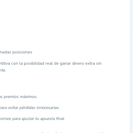
inadas posiciones
tiva con la posibilidad real de ganar dinero extra sin
nte.
cas premios máximos.
ra evitar pérdidas innecesarias.
torneo para ajustar tu apuesta final.