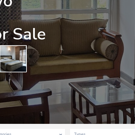
wo
r Sale
gories
Types