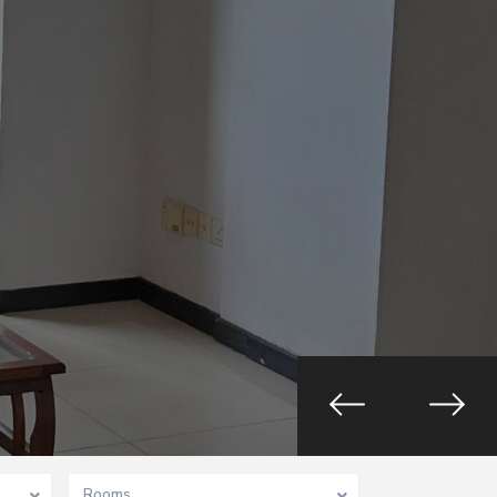
Rooms