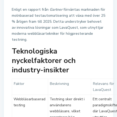
Enligt en rapport från
Gartner
förväntas marknaden för
molnbaserad testautomatisering att växa med över 25
% årligen fram till 2025. Detta understryker behovet
av innovativa lösningar som LavaQuest, som utnyttjar
moderna webbläsartekniker för högpresterande
testning.
Teknologiska
nyckelfaktorer och
industry-insikter
Faktor
Beskrivning
Relevans för
LavaQuest
Webbläsarbaserad
Testning sker direkt i
Ett centralt
testing
användarens
paradigmskift
webbläsare, vilket
där LavaQues