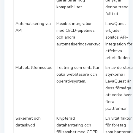
garanterar hög
utnyttjar
kompatibilitet.
denna trend
fullt ut.
Automatisering via
Flexibel integration
LavaQuest
API
med CI/CD-pipelines
erbjuder
och andra
sömlös API-
automatiseringsverktyg.
integration för
effektiva
arbetsflöden.
Multiplattformsstöd
Testning som omfattar
En av de stora
olika webbläsare och
styrkorna i
operativsystem.
LavaQuest är
dess förmåga
att verka över
flera
plattformar.
Säkerhet och
Krypterad
En vital faktor
dataskydd
datahantering och
för företag
följsamhet med GDPR.
som hanterar