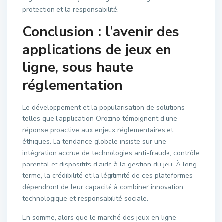
protection et la responsabilité.
Conclusion : l’avenir des
applications de jeux en
ligne, sous haute
réglementation
Le développement et la popularisation de solutions
telles que l’application Orozino témoignent d’une
réponse proactive aux enjeux réglementaires et
éthiques. La tendance globale insiste sur une
intégration accrue de technologies anti-fraude, contrôle
parental et dispositifs d’aide à la gestion du jeu. À long
terme, la crédibilité et la légitimité de ces plateformes
dépendront de leur capacité à combiner innovation
technologique et responsabilité sociale.
En somme, alors que le marché des jeux en ligne