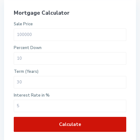
Mortgage Calculator
Sale Price
Percent Down
Term (Years)
Interest Rate in %
Calculate