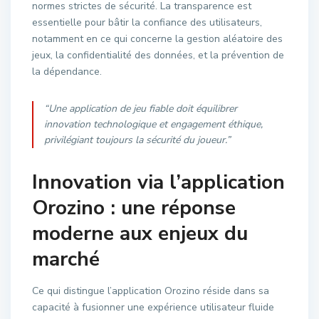
normes strictes de sécurité. La transparence est
essentielle pour bâtir la confiance des utilisateurs,
notamment en ce qui concerne la gestion aléatoire des
jeux, la confidentialité des données, et la prévention de
la dépendance.
“Une application de jeu fiable doit équilibrer
innovation technologique et engagement éthique,
privilégiant toujours la sécurité du joueur.”
Innovation via l’application
Orozino : une réponse
moderne aux enjeux du
marché
Ce qui distingue l’application Orozino réside dans sa
capacité à fusionner une expérience utilisateur fluide