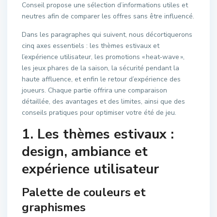
Conseil propose une sélection d’informations utiles et
neutres afin de comparer les offres sans être influencé.
Dans les paragraphes qui suivent, nous décortiquerons
cinq axes essentiels : les thèmes estivaux et
l’expérience utilisateur, les promotions « heat‑wave »,
les jeux phares de la saison, la sécurité pendant la
haute affluence, et enfin le retour d’expérience des
joueurs. Chaque partie offrira une comparaison
détaillée, des avantages et des limites, ainsi que des
conseils pratiques pour optimiser votre été de jeu.
1. Les thèmes estivaux :
design, ambiance et
expérience utilisateur
Palette de couleurs et
graphismes