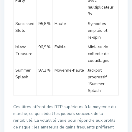
Party
avec
multiplicateur
3x
Sunkissed
95,8 %
Haute
Symboles
Slots
empilés et
re‑spin
Island
96,9 %
Faible
Mini‑jeu de
Treasure
collecte de
coquillages
Summer
97,2 %
Moyenne‑haute
Jackpot
Splash
progressif
“Summer
Splash”
Ces titres offrent des RTP supérieurs à la moyenne du
marché, ce qui séduit les joueurs soucieux de la
rentabilité. La volatilité varie pour répondre aux profils
de risque : les amateurs de gains fréquents préfèrent