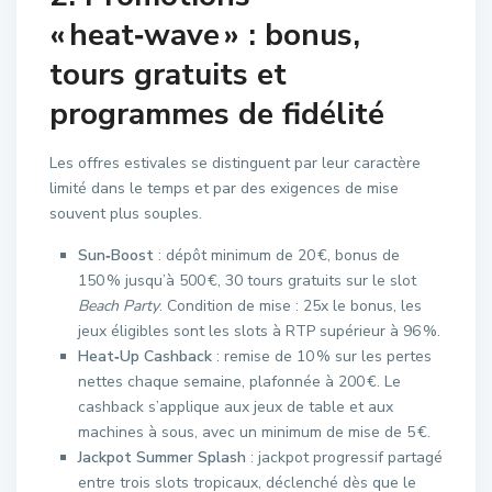
« heat‑wave » : bonus,
tours gratuits et
programmes de fidélité
Les offres estivales se distinguent par leur caractère
limité dans le temps et par des exigences de mise
souvent plus souples.
Sun‑Boost
: dépôt minimum de 20 €, bonus de
150 % jusqu’à 500 €, 30 tours gratuits sur le slot
Beach Party
. Condition de mise : 25x le bonus, les
jeux éligibles sont les slots à RTP supérieur à 96 %.
Heat‑Up Cashback
: remise de 10 % sur les pertes
nettes chaque semaine, plafonnée à 200 €. Le
cashback s’applique aux jeux de table et aux
machines à sous, avec un minimum de mise de 5 €.
Jackpot Summer Splash
: jackpot progressif partagé
entre trois slots tropicaux, déclenché dès que le