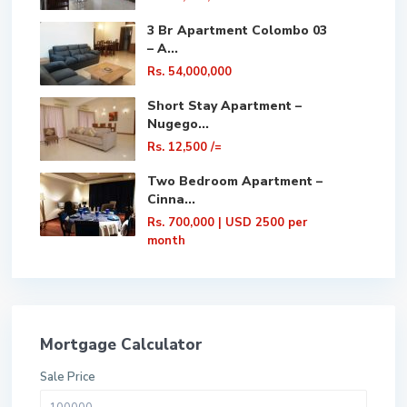
3 Br Apartment Colombo 03
– A...
Rs. 54,000,000
Short Stay Apartment –
Nugego...
Rs. 12,500
/=
Two Bedroom Apartment –
Cinna...
Rs. 700,000
| USD 2500 per
month
Mortgage Calculator
Sale Price