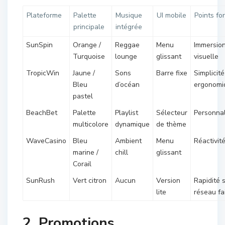
Plateforme
Palette
Musique
UI mobile
Points for
principale
intégrée
SunSpin
Orange /
Reggae
Menu
Immersio
Turquoise
lounge
glissant
visuelle
TropicWin
Jaune /
Sons
Barre fixe
Simplicité
Bleu
d’océan
ergonomi
pastel
BeachBet
Palette
Playlist
Sélecteur
Personnal
multicolore
dynamique
de thème
WaveCasino
Bleu
Ambient
Menu
Réactivit
marine /
chill
glissant
Corail
SunRush
Vert citron
Aucun
Version
Rapidité 
lite
réseau fa
2. Promotions