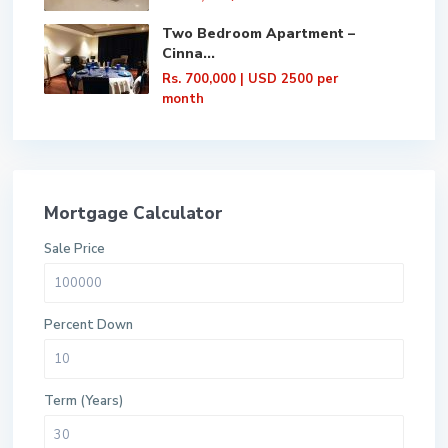
Two Bedroom Apartment –
Cinna...
Rs. 700,000
| USD 2500 per
month
Mortgage Calculator
Sale Price
Percent Down
Term (Years)