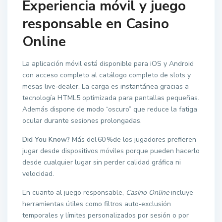
Experiencia móvil y juego
responsable en Casino
Online
La aplicación móvil está disponible para iOS y Android
con acceso completo al catálogo completo de slots y
mesas live‑dealer​. La carga es instantánea gracias a
tecnología HTML5 optimizada para pantallas pequeñas.​
Además dispone de modo “oscuro” que reduce la fatiga
ocular durante sesiones prolongadas.
Did You Know?
Más del 60 %​de los jugadores prefieren
jugar desde dispositivos móviles porque pueden hacerlo
desde cualquier lugar sin perder calidad gráfica ni
velocidad.
En cuanto al juego responsable,
Casino Online
incluye
herramientas útiles como filtros auto‑exclusión
temporales y límites personalizados por sesión o por