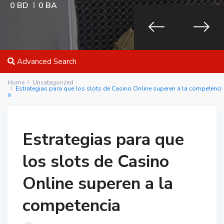
0 BD
0 BA
Advanced Search
Home
Uncategorized
Estrategias para que los slots de Casino Online superen a la competenci
a
Estrategias para que
los slots de Casino
Online superen a la
competencia