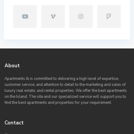
About
Apartments.lk is committed to delivering a high level of expertise,
customer service, and attention to detail to the marketing and sales of
luxury real estate, and rental properties. We offer the best apartments
on the Island. The site and our specialized service will support you to
find the best apartments and properties for your requirement.
Contact