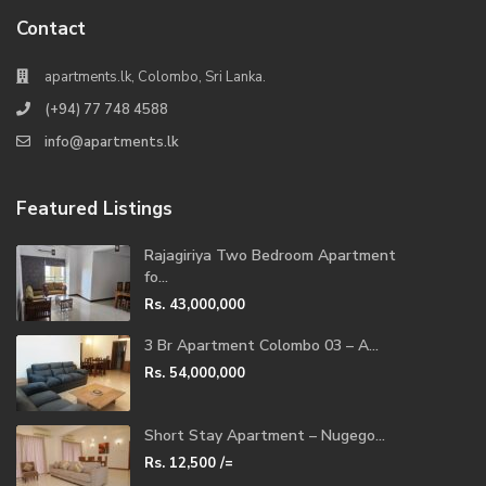
Contact
apartments.lk, Colombo, Sri Lanka.
(+94) 77 748 4588
info@apartments.lk
Featured Listings
Rajagiriya Two Bedroom Apartment
fo...
Rs. 43,000,000
3 Br Apartment Colombo 03 – A...
Rs. 54,000,000
Short Stay Apartment – Nugego...
Rs. 12,500
/=