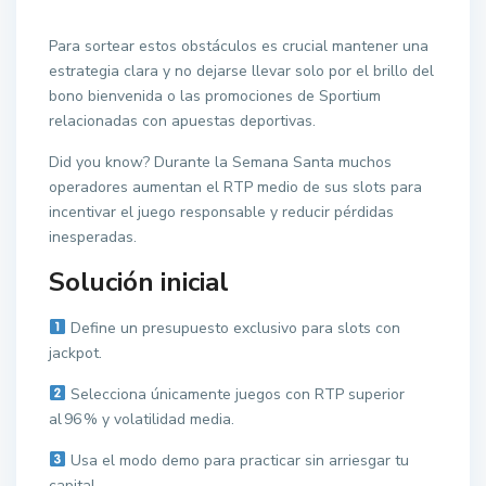
Para sortear estos obstáculos es crucial mantener una
estrategia clara y no dejarse llevar solo por el brillo del
bono bienvenida o las promociones de Sportium
relacionadas con apuestas deportivas.
Did you know? Durante la Semana Santa muchos
operadores aumentan el RTP medio de sus slots para
incentivar el juego responsable y reducir pérdidas
inesperadas.
Solución inicial
Define un presupuesto exclusivo para slots con
jackpot.
Selecciona únicamente juegos con RTP superior
al 96 % y volatilidad media.
Usa el modo demo para practicar sin arriesgar tu
capital.