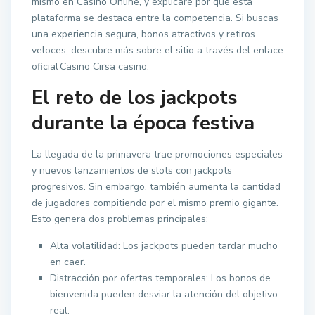
mismo en Casino Online, y explicaré por qué esta
plataforma se destaca entre la competencia. Si buscas
una experiencia segura, bonos atractivos y retiros
veloces, descubre más sobre el sitio a través del enlace
oficial Casino Cirsa casino.
El reto de los jackpots
durante la época festiva
La llegada de la primavera trae promociones especiales
y nuevos lanzamientos de slots con jackpots
progresivos. Sin embargo, también aumenta la cantidad
de jugadores compitiendo por el mismo premio gigante.
Esto genera dos problemas principales:
Alta volatilidad: Los jackpots pueden tardar mucho
en caer.
Distracción por ofertas temporales: Los bonos de
bienvenida pueden desviar la atención del objetivo
real.