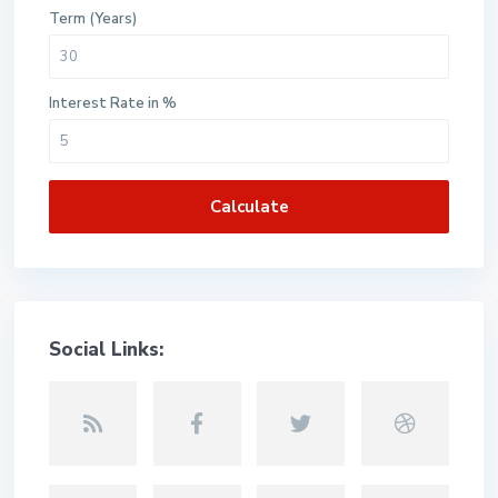
Term (Years)
Interest Rate in %
Calculate
Social Links: