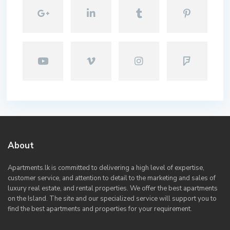
About
Apartments.lk is committed to delivering a high level of expertise,
customer service, and attention to detail to the marketing and sales of
luxury real estate, and rental properties. We offer the best apartments
on the Island. The site and our specialized service will support you to
find the best apartments and properties for your requirement.