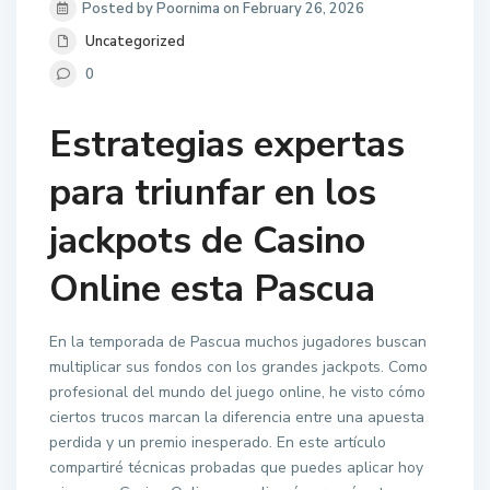
Posted by Poornima on February 26, 2026
Uncategorized
0
Estrategias expertas
para triunfar en los
jackpots de Casino
Online esta Pascua
En la temporada de Pascua muchos jugadores buscan
multiplicar sus fondos con los grandes jackpots. Como
profesional del mundo del juego online, he visto cómo
ciertos trucos marcan la diferencia entre una apuesta
perdida y un premio inesperado. En este artículo
compartiré técnicas probadas que puedes aplicar hoy