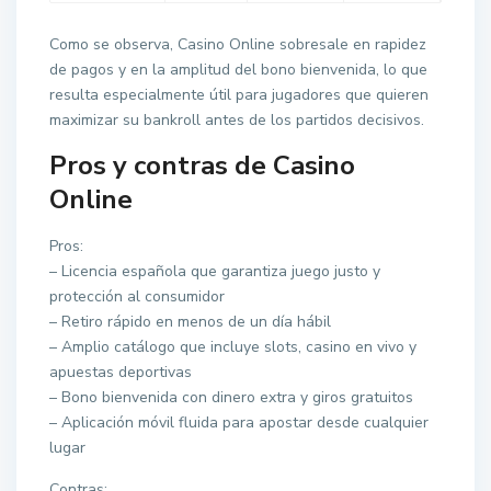
Como se observa, Casino Online sobresale en rapidez
de pagos y en la amplitud del bono bienvenida, lo que
resulta especialmente útil para jugadores que quieren
maximizar su bankroll antes de los partidos decisivos.
Pros y contras de Casino
Online
Pros:
– Licencia española que garantiza juego justo y
protección al consumidor
– Retiro rápido en menos de un día hábil
– Amplio catálogo que incluye slots, casino en vivo y
apuestas deportivas
– Bono bienvenida con dinero extra y giros gratuitos
– Aplicación móvil fluida para apostar desde cualquier
lugar
Contras: