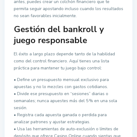
antes, puedes crear un colchón financiero que te
permita seguir apostando incluso cuando los resultados
no sean favorables inicialmente.
Gestión del bankroll y
juego responsable
El éxito a largo plazo depende tanto de la habilidad
como del control financiero. Aquí tienes una lista
práctica para mantener tu juego bajo control:
• Define un presupuesto mensual exclusivo para
apuestas y no lo mezcles con gastos cotidianos.
• Divide ese presupuesto en “sesiones” diarias o
semanales; nunca apuestes más del 5 % en una sola
sesión.
• Registra cada apuesta ganada o perdida para
analizar patrones y ajustar estrategias.
• Usa las herramientas de auto‑exclusión o límites de
depósito que ofrece Casino Online cuando sientas que