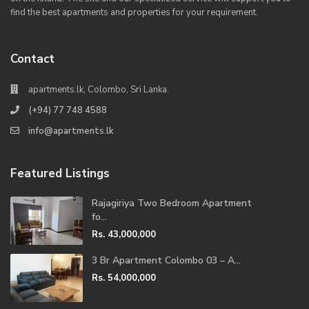
find the best apartments and properties for your requirement.
Contact
apartments.lk, Colombo, Sri Lanka.
(+94) 77 748 4588
info@apartments.lk
Featured Listings
Rajagiriya Two Bedroom Apartment
fo...
Rs. 43,000,000
3 Br Apartment Colombo 03 – A...
Rs. 54,000,000