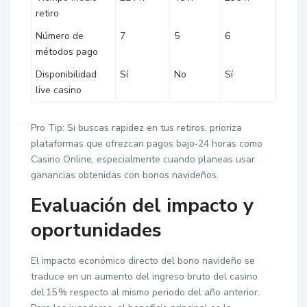
retiro
Número de
7
5
6
métodos pago
Disponibilidad
Sí
No
Sí
live casino
Pro Tip: Si buscas rapidez en tus retiros, prioriza
plataformas que ofrezcan pagos bajo‑24 horas como
Casino Online, especialmente cuando planeas usar
ganancias obtenidas con bonos navideños.
Evaluación del impacto y
oportunidades
El impacto económico directo del bono navideño se
traduce en un aumento del ingreso bruto del casino
del 15 % respecto al mismo periodo del año anterior.