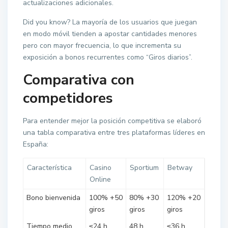
actualizaciones adicionales.
Did you know? La mayoría de los usuarios que juegan
en modo móvil tienden a apostar cantidades menores
pero con mayor frecuencia, lo que incrementa su
exposición a bonos recurrentes como “Giros diarios”.
Comparativa con
competidores
Para entender mejor la posición competitiva se elaboró
una tabla comparativa entre tres plataformas líderes en
España:
Característica
Casino
Sportium
Betway
Online
Bono bienvenida
100% +50
80% +30
120% +20
giros
giros
giros
Tiempo medio
≤24 h
48 h
≤36 h