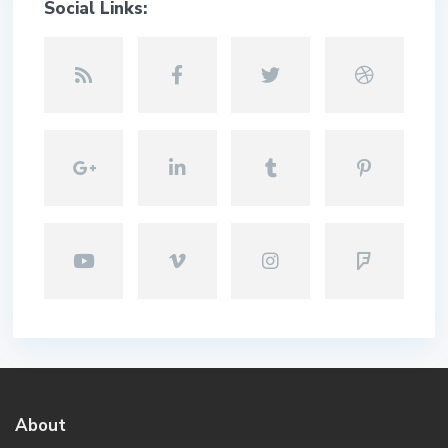
Social Links:
About