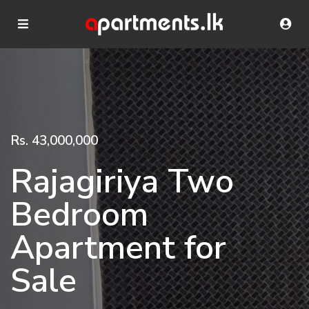
Rs. 43,000,000
Rajagiriya Two
Bedroom
Apartment for
Sale