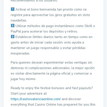
Recomendamos a los usuarios:
Activar el bono bienvenida tan pronto como se
registre para aprovechar los giros gratuitos en slots
navideñas.
Utilizar métodos de pago instantáneos como Skrill o
PayPal para acelerar los depósitos y retiros.
Establecer límites diarios tanto en tiempo como en
gasto antes de iniciar cada sesión; esto ayuda a
mantener un juego responsable y evitar pérdidas
inesperadas.
Para quienes desean experimentar estas ventajas sin
demoras ni complicaciones adicionales, la mejor opción
es visitar directamente la página oficial y comenzar a
jugar hoy mismo:
Ready to enjoy the festive bonuses and fast payouts?
Start your adventure at
https://casinovalenciaonline.com/
and discover
everything that Casino Online has prepared for you this