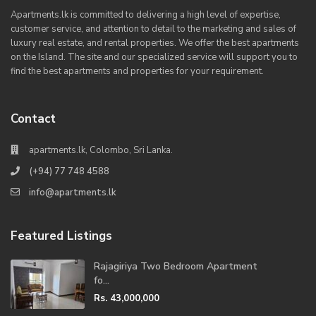
Apartments.lk is committed to delivering a high level of expertise,
customer service, and attention to detail to the marketing and sales of
luxury real estate, and rental properties. We offer the best apartments
on the Island. The site and our specialized service will support you to
find the best apartments and properties for your requirement.
Contact
apartments.lk, Colombo, Sri Lanka.
(+94) 77 748 4588
info@apartments.lk
Featured Listings
Rajagiriya Two Bedroom Apartment
fo...
Rs. 43,000,000