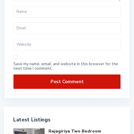
Save my name, email, and website in this browser for the
next time I comment.
Latest Listings
Rajagiriya Two Bedroom