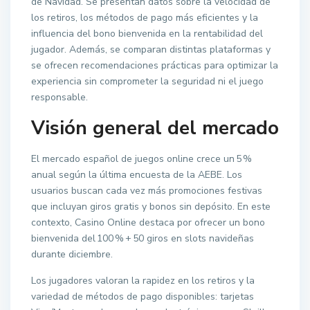
de Navidad. Se presentan datos sobre la velocidad de
los retiros, los métodos de pago más eficientes y la
influencia del bono bienvenida en la rentabilidad del
jugador. Además, se comparan distintas plataformas y
se ofrecen recomendaciones prácticas para optimizar la
experiencia sin comprometer la seguridad ni el juego
responsable.
Visión general del mercado
El mercado español de juegos online crece un 5 %
anual según la última encuesta de la AEBE. Los
usuarios buscan cada vez más promociones festivas
que incluyan giros gratis y bonos sin depósito. En este
contexto, Casino Online destaca por ofrecer un bono
bienvenida del 100 % + 50 giros en slots navideñas
durante diciembre.
Los jugadores valoran la rapidez en los retiros y la
variedad de métodos de pago disponibles: tarjetas