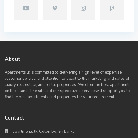
About
Apartments.lk is committed to delivering a high level of expertise,
customer service, and attention to detail to the marketing and sales of
luxury real estate, and rental properties. We offer the best apartments
on the Island. The site and our specialized service will support you to
find the best apartments and properties for your requirement.
Contact
apartments.lk, Colombo, Sri Lanka.