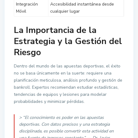
Integración
Accesibilidad instantánea desde
Móvil
cualquier lugar
La Importancia de la
Estrategia y la Gestión del
Riesgo
Dentro del mundo de las apuestas deportivas, el éxito
no se basa únicamente en la suerte: requiere una
planificación meticulosa, análisis profundo y gestión de
bankroll. Expertos recomiendan estudiar estadísticas,
tendencias de equipos y lesiones para modelar
probabilidades y minimizar pérdidas.
> “El conocimiento es poder en las apuestas
deportivas. Con datos precisos y una estrategia
disciplinada, es posible convertir esta actividad en
una fuente de ingresos constante.” — Dr. Javier