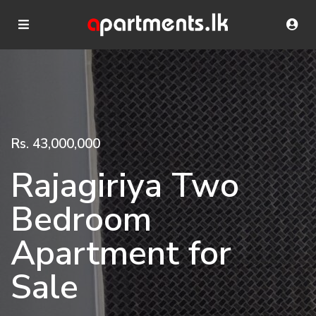
Rs. 43,000,000
Rajagiriya Two
Bedroom
Apartment for
Sale