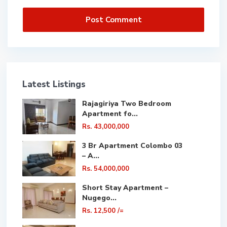
Latest Listings
Rajagiriya Two Bedroom
Apartment fo...
Rs. 43,000,000
3 Br Apartment Colombo 03
– A...
Rs. 54,000,000
Short Stay Apartment –
Nugego...
Rs. 12,500
/=