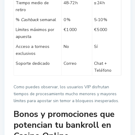
Tiempo medio de
48‑72 h
≤ 24 h
retiro
%
Cashback
semanal
0 %
5‑10 %
Límites máximos por
€1 000
€5 000
apuesta
Acceso a torneos
No
Sí
exclusivos
Soporte dedicado
Correo
Chat +
Teléfono
Como puedes observar, los usuarios VIP disfrutan
tiempos de procesamiento mucho menores y mayores
límites para apostar sin temor a bloqueos inesperados.
Bonos y promociones que
potencian tu bankroll en