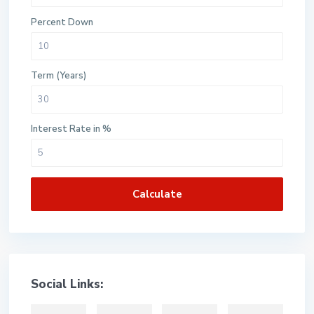
Percent Down
Term (Years)
Interest Rate in %
Calculate
Social Links: