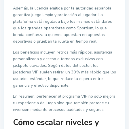
Además, la licencia emitida por la autoridad española
garantiza juego limpio y protección al jugador. La
plataforma está regulada bajo los mismos estándares
que los grandes operadores como Sportium, lo que
brinda confianza a quienes apuestan en apuestas
deportivas o prueban la ruleta en tiempo real.
Los beneficios incluyen retiros más rápidos, asistencia
personalizada y acceso a torneos exclusivos con
jackpots elevados. Según datos del sector, los
jugadores VIP suelen retirar un 30 % más rápido que los
usuarios estándar, lo que reduce la espera entre
ganancia y efectivo disponible.
En resumen, pertenecer al programa VIP no solo mejora
tu experiencia de juego sino que también protege tu
inversión mediante procesos auditados y seguros.
Cómo escalar niveles y