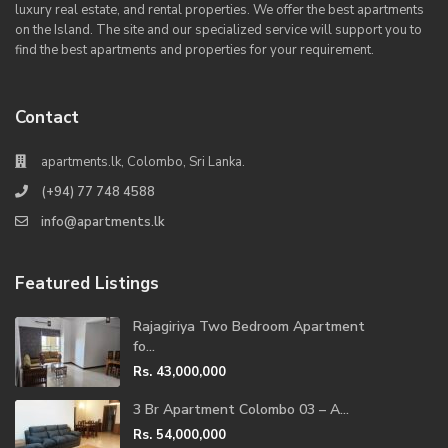
luxury real estate, and rental properties. We offer the best apartments
on the Island. The site and our specialized service will support you to
find the best apartments and properties for your requirement.
Contact
apartments.lk, Colombo, Sri Lanka.
(+94) 77 748 4588
info@apartments.lk
Featured Listings
Rajagiriya Two Bedroom Apartment
fo...
Rs. 43,000,000
3 Br Apartment Colombo 03 – A...
Rs. 54,000,000