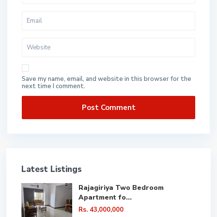
Save my name, email, and website in this browser for the
next time I comment.
Latest Listings
Rajagiriya Two Bedroom
Apartment fo...
Rs. 43,000,000