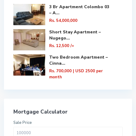
3 Br Apartment Colombo 03
– A...
Rs. 54,000,000
Short Stay Apartment –
Nugego...
Rs. 12,500
/=
Two Bedroom Apartment –
Cinna...
Rs. 700,000
| USD 2500 per
month
Mortgage Calculator
Sale Price