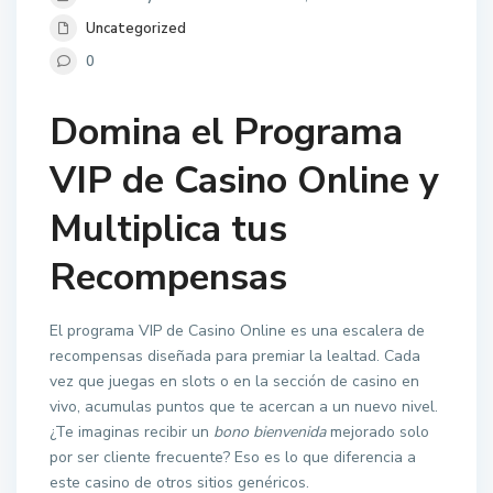
Uncategorized
0
Domina el Programa
VIP de Casino Online y
Multiplica tus
Recompensas
El programa VIP de Casino Online es una escalera de
recompensas diseñada para premiar la lealtad. Cada
vez que juegas en slots o en la sección de casino en
vivo, acumulas puntos que te acercan a un nuevo nivel.
¿Te imaginas recibir un
bono bienvenida
mejorado solo
por ser cliente frecuente? Eso es lo que diferencia a
este casino de otros sitios genéricos.