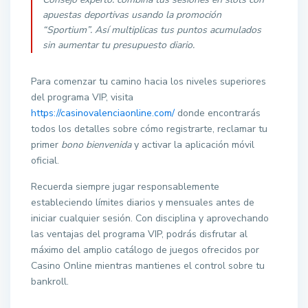
apuestas deportivas usando la promoción
“Sportium”. Así multiplicas tus puntos acumulados
sin aumentar tu presupuesto diario.
Para comenzar tu camino hacia los niveles superiores
del programa VIP, visita
https://casinovalenciaonline.com/
donde encontrarás
todos los detalles sobre cómo registrarte, reclamar tu
primer
bono bienvenida
y activar la aplicación móvil
oficial.
Recuerda siempre jugar responsablemente
estableciendo límites diarios y mensuales antes de
iniciar cualquier sesión. Con disciplina y aprovechando
las ventajas del programa VIP, podrás disfrutar al
máximo del amplio catálogo de juegos ofrecidos por
Casino Online mientras mantienes el control sobre tu
bankroll.