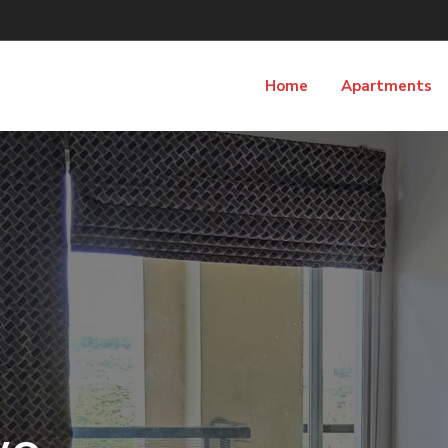
Home
Apartments