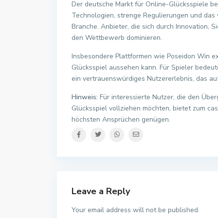
Der deutsche Markt für Online-Glücksspiele bef
Technologien, strenge Regulierungen und das
Branche. Anbieter, die sich durch Innovation,
den Wettbewerb dominieren.
Insbesondere Plattformen wie Poseidon Win exe
Glücksspiel aussehen kann. Für Spieler bedeut
ein vertrauenswürdiges Nutzererlebnis, das a
Hinweis:
Für interessierte Nutzer, die den Übe
Glücksspiel vollziehen möchten, bietet zum casi
höchsten Ansprüchen genügen.
Leave a Reply
Your email address will not be published.