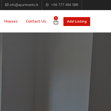
+94 777 484 588
info@apartments.lk
0
Houses
Contact Us
Add Listing