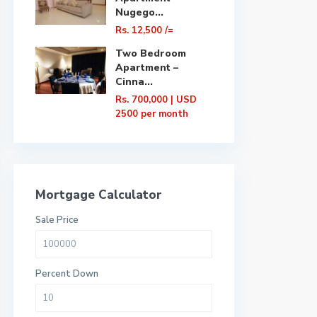
Nugego...
Rs. 12,500
/=
Two Bedroom
Apartment –
Cinna...
Rs. 700,000
| USD
2500 per month
Mortgage Calculator
Sale Price
Percent Down