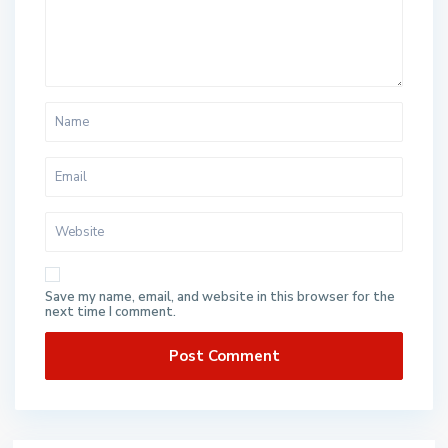
Save my name, email, and website in this browser for the
next time I comment.