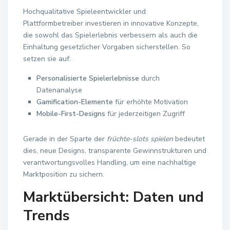
Hochqualitative Spieleentwickler und
Plattformbetreiber investieren in innovative Konzepte,
die sowohl das Spielerlebnis verbessern als auch die
Einhaltung gesetzlicher Vorgaben sicherstellen. So
setzen sie auf:
Personalisierte Spielerlebnisse
durch
Datenanalyse
Gamification-Elemente
für erhöhte Motivation
Mobile-First-Designs
für jederzeitigen Zugriff
Gerade in der Sparte der
früchte-slots spielen
bedeutet
dies, neue Designs, transparente Gewinnstrukturen und
verantwortungsvolles Handling, um eine nachhaltige
Marktposition zu sichern.
Marktübersicht: Daten und
Trends