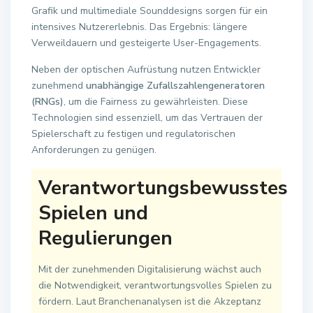
Grafik und multimediale Sounddesigns sorgen für ein
intensives Nutzererlebnis. Das Ergebnis: längere
Verweildauern und gesteigerte User-Engagements.
Neben der optischen Aufrüstung nutzen Entwickler
zunehmend
unabhängige Zufallszahlengeneratoren
(RNGs)
, um die Fairness zu gewährleisten. Diese
Technologien sind essenziell, um das Vertrauen der
Spielerschaft zu festigen und regulatorischen
Anforderungen zu genügen.
Verantwortungsbewusstes
Spielen und
Regulierungen
Mit der zunehmenden Digitalisierung wächst auch
die Notwendigkeit, verantwortungsvolles Spielen zu
fördern. Laut Branchenanalysen ist die Akzeptanz