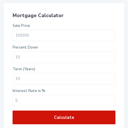
Mortgage Calculator
Sale Price
Percent Down
Term (Years)
Interest Rate in %
Calculate