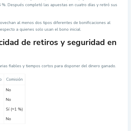
6 %. Después completó las apuestas en cuatro días y retiró sus
ovechan al menos dos tipos diferentes de bonificaciones al
pecto a quienes solo usan el bono inicial.
idad de retiros y seguridad en
rias fiables y tiempos cortos para disponer del dinero ganado.
o
Comisión
No
No
Sí (≈1 %)
No