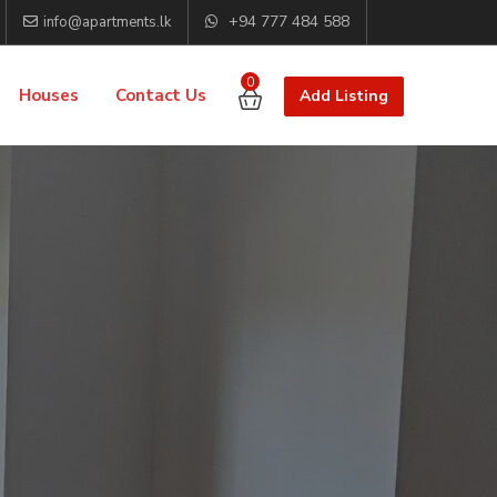
+94 777 484 588
info@apartments.lk
0
Houses
Contact Us
Add Listing