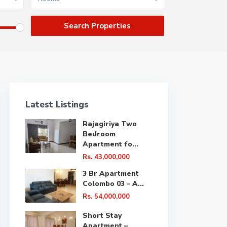
Latest Listings
Rajagiriya Two
Bedroom
Apartment fo...
Rs. 43,000,000
3 Br Apartment
Colombo 03 – A...
Rs. 54,000,000
Short Stay
Apartment –