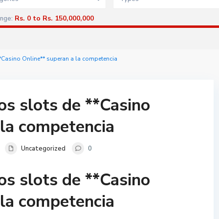
Rs. 0 to Rs. 150,000,000
ange:
*Casino Online** superan a la competencia
os slots de **Casino
 la competencia
Uncategorized
0
os slots de **Casino
 la competencia