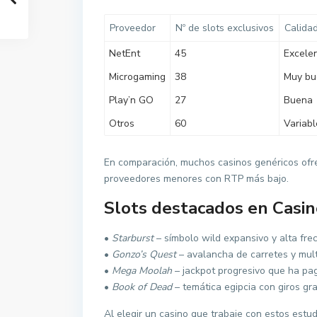
Proveedor
Nº de slots exclusivos
Calidad
NetEnt
45
Excele
Microgaming
38
Muy bu
Play’n GO
27
Buena
Otros
60
Variabl
En comparación, muchos casinos genéricos ofr
proveedores menores con RTP más bajo.
Slots destacados en Casin
•
Starburst
– símbolo wild expansivo y alta fr
•
Gonzo’s Quest
– avalancha de carretes y mult
•
Mega Moolah
– jackpot progresivo que ha pa
•
Book of Dead
– temática egipcia con giros gra
Al elegir un casino que trabaje con estos estu