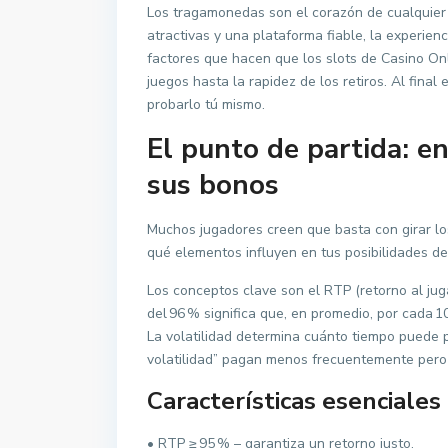
Los tragamonedas son el corazón de cualquier 
atractivas y una plataforma fiable, la experienc
factores que hacen que los slots de Casino Onl
juegos hasta la rapidez de los retiros. Al fin
probarlo tú mismo.
El punto de partida: en
sus bonos
Muchos jugadores creen que basta con girar lo
qué elementos influyen en tus posibilidades d
Los conceptos clave son el RTP (retorno al jug
del 96 % significa que, en promedio, por cada 1
La volatilidad determina cuánto tiempo puede p
volatilidad” pagan menos frecuentemente pero
Características esenciale
• RTP ≥ 95 % – garantiza un retorno justo.