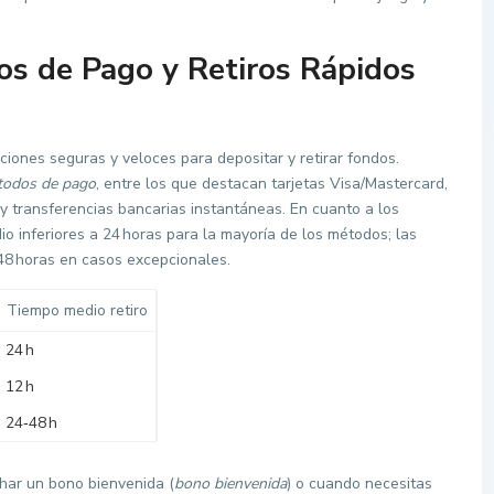
s de Pago y Retiros Rápidos
ciones seguras y veloces para depositar y retirar fondos.
odos de pago
, entre los que destacan tarjetas Visa/Mastercard,
 y transferencias bancarias instantáneas. En cuanto a los
io inferiores a 24 horas para la mayoría de los métodos; las
48 horas en casos excepcionales.
Tiempo medio retiro
24 h
12 h
24‑48 h
har un bono bienvenida (
bono bienvenida
) o cuando necesitas