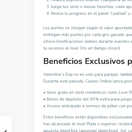
Juega tus slots o mesas favoritas; cada a
Revisa tu progreso en el panel “Lealtad” 
Los puntos se otorgan según el valor apostado y
entregan más puntos por cada giro ganado que
ofrece bonificaciones dobles durante eventos 
tu ascenso al nivel Oro en tiempo récord.
Beneficios Exclusivos 
Valentine’s Day no es solo para parejas; tambié
Durante este periodo, Casino Online lanza pro
• Giros gratis en slots románticos como
Love P
• Bonos de depósito del 50 % extra para juegos 
• Acceso anticipado a torneos de póker con pr
Estos beneficios están disponibles exclusivame
has alcanzado el nivel Plata o superior, recibi
apuesta deportiva (
apuestas deportivas
). Así, 