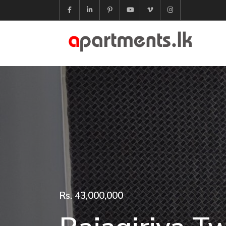
Rs. 43,000,000