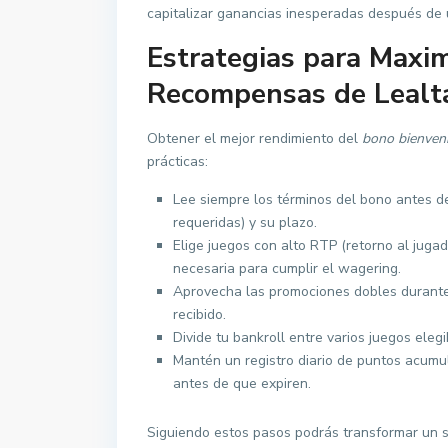
capitalizar ganancias inesperadas después de 
Estrategias para Maxim
Recompensas de Lealt
Obtener el mejor rendimiento del
bono bienven
prácticas:
Lee siempre los términos del bono antes de 
requeridas) y su plazo.
Elige juegos con alto RTP (retorno al jug
necesaria para cumplir el wagering.
Aprovecha las promociones dobles durante 
recibido.
Divide tu bankroll entre varios juegos eleg
Mantén un registro diario de puntos acumu
antes de que expiren.
Siguiendo estos pasos podrás transformar un s