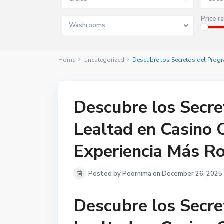
Price r
Washrooms
Home
Uncategorized
Descubre los Secretos del Progr
Descubre los Secre
Lealtad en Casino O
Experiencia Más R
Posted by Poornima on December 26, 2025
Descubre los Secre