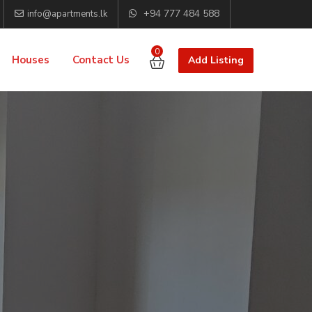
+94 777 484 588
info@apartments.lk
0
Houses
Contact Us
Add Listing