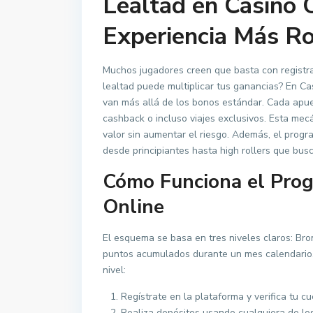
Lealtad en Casino O
Experiencia Más R
Muchos jugadores creen que basta con registrar
lealtad puede multiplicar tus ganancias? En Ca
van más allá de los bonos estándar. Cada apue
cashback o incluso viajes exclusivos. Esta me
valor sin aumentar el riesgo. Además, el progr
desde principiantes hasta high rollers que bus
Cómo Funciona el Prog
Online
El esquema se basa en tres niveles claros: Bro
puntos acumulados durante un mes calendario.
nivel:
Regístrate en la plataforma y verifica tu cu
Realiza depósitos usando cualquiera de l