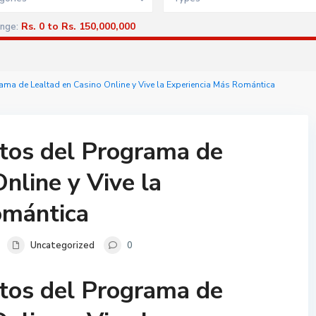
Rs. 0 to Rs. 150,000,000
ange:
ama de Lealtad en Casino Online y Vive la Experiencia Más Romántica
tos del Programa de
nline y Vive la
omántica
Uncategorized
0
tos del Programa de