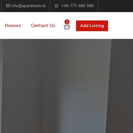
+94 777 484 588
info@apartments.lk
0
Houses
Contact Us
Add Listing