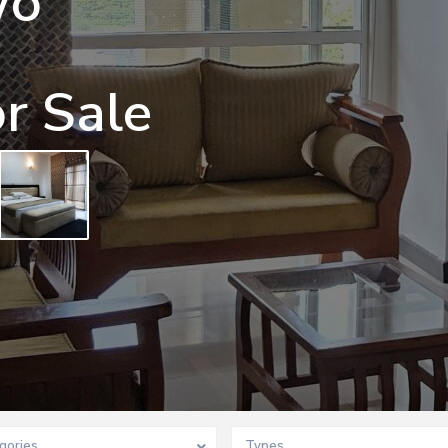
om
 Short
gories
Types