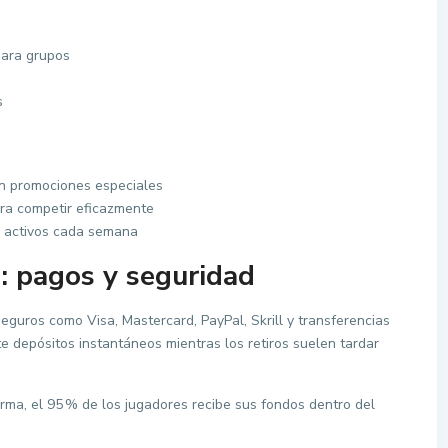
para grupos
s
en promociones especiales
ara competir eficazmente
s activos cada semana
: pagos y seguridad
guros como Visa, Mastercard, PayPal, Skrill y transferencias
e depósitos instantáneos mientras los retiros suelen tardar
rma, el 95 % de los jugadores recibe sus fondos dentro del