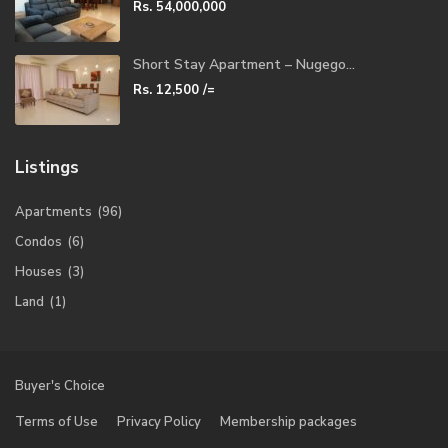
Rs. 54,000,000
Short Stay Apartment – Nugego...
Rs. 12,500
/=
Listings
Apartments
(96)
Condos
(6)
Houses
(3)
Land
(1)
Buyer's Choice
Terms of Use
Privacy Policy
Membership packages