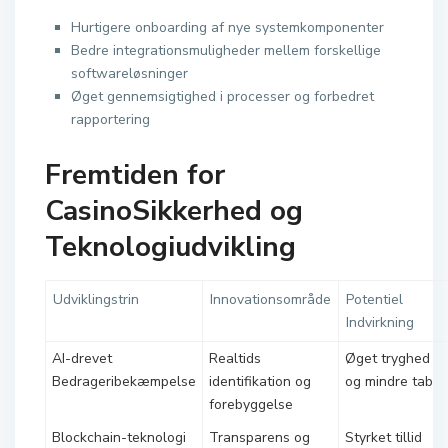
Hurtigere onboarding af nye systemkomponenter
Bedre integrationsmuligheder mellem forskellige
softwareløsninger
Øget gennemsigtighed i processer og forbedret
rapportering
Fremtiden for
CasinoSikkerhed og
Teknologiudvikling
Udviklingstrin
Innovationsområde
Potentiel
Indvirkning
AI-drevet
Realtids
Øget tryghed
Bedrageribekæmpelse
identifikation og
og mindre tab
forebyggelse
Blockchain-teknologi
Transparens og
Styrket tillid