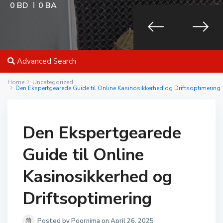
0 BD
0 BA
Advanced Search
Home
Uncategorized
Den Ekspertgearede Guide til Online Kasinosikkerhed og Driftsoptimering
Den Ekspertgearede
Guide til Online
Kasinosikkerhed og
Driftsoptimering
Posted by Poornima on April 26, 2025